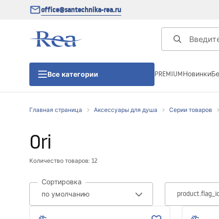
office@santechnika-rea.ru
PREMIUM
Новинки
Б
Все категории
Главная страница
Аксессуары для душа
Серии товаров
Душевые кабины
Ori
Душевые двери
Количество товаров: 12
Душевые поддоны
Сортировка
product.flag_i
Линейные трапы для душа