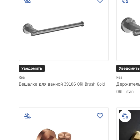
Унитазы и биде
Умывальники
Ванны и душевые шторки
Смесители
Уведомить
Уведомить
Rea
Rea
Душевые гарнитуры
Вешалка для ванной 39106 ORI Brush Gold
Держатель
ORI Titan
Кухня
Аксессуары и мебель для
ванной