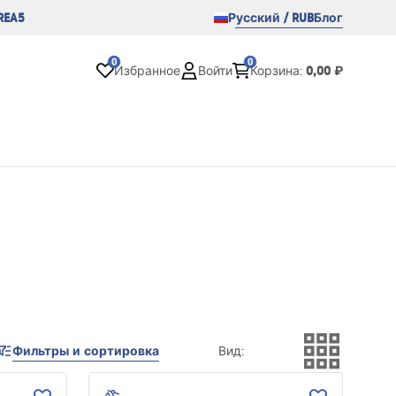
REA5
Русский / RUB
Блог
0
0
0,00 ₽
Избранное
Войти
Корзина
:
Фильтры и сортировка
Вид
: