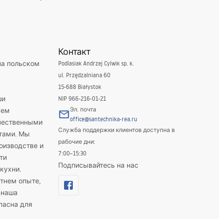
Контакт
на польском
Podlasiak Andrzej Cylwik sp. k.
ul. Przędzalniana 60
15-688 Białystok
ши
NIP 966-216-01-21
Эл. почта
яем
office@santechnika-rea.ru
ачественными
Служба поддержки клиентов доступна в
тами. Мы
рабочие дни:
оизводстве и
7:00–15:30
ти
Подписывайтесь на нас
кухни.
тнем опыте,
 наша
пасна для