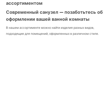
ассортиментом
Современный санузел — позаботьтесь об
оформлении вашей ванной комнаты
В нашем ассортименте можно найти изделия разных видов,
подходящие для помещений, оформленных в различном стиле.
Люди, ценящие классические решения, могут остановиться на
вечном унитазе для ванной комнаты из белой керамики. Такие
варианты подходят практически для любого интерьера и успешно
сочетаются с остальными элементами обстановки. Висящая чаша
унитаза с снежно‑белым блеском делает пространство
гигиеничным и чистым. Подобные туалеты особенно
рекомендуются тем, кто хочет организовать отдельное помещение
для гостей.
Предлагаемые нами изделия изготовлены из керамики
санитарного назначения высочайшего качества. Специальный
производственный процесс обеспечивает их долговечность,
благодаря чему они прослужат многие годы. Кроме того, они легко