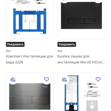
Уведомить
Уведомить
Rea
Rea
Комплект Инсталляции для
Кнопка смыва для
Биде 022N
инсталляции Rea HD K011A-Q
и Slim 024N Black