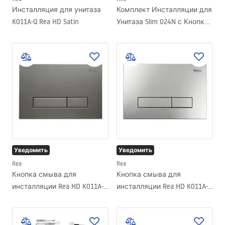
Инсталляция для унитаза
Комплект Инсталляции для
K011A-Q Rea HD Satin
Унитаза Slim 024N с Кнопкой
HD Black
Уведомить
Уведомить
Rea
Rea
Кнопка смыва для
Кнопка смыва для
инсталляции Rea HD K011A-Q
инсталляции Rea HD K011A-Q
и Slim 024N Titan
and Slim 024N Satin