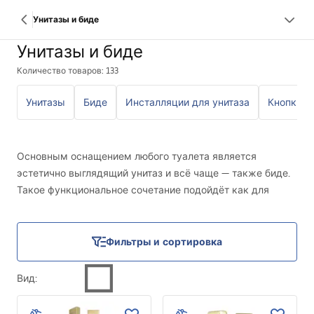
Унитазы и биде
Унитазы и биде
Количество товаров: 133
Унитазы
Биде
Инсталляции для унитаза
Кнопки с
Основным оснащением любого туалета является
эстетично выглядящий унитаз и всё чаще — также биде.
Такое функциональное сочетание подойдёт как для
небольших, так и для просторных помещений. Биде
позволяет поддерживать интимную гигиену, к тому же
оно красиво смотрится. В нашем ассортименте можно
Фильтры и сортировка
найти комплекты, состоящие из обоих идеально
подобранных друг к другу элементов. Это отличный
Вид
:
выбор для каждого, кто мечтает о стильном туалете,
полностью выполняющем свои функции. Предлагаемые