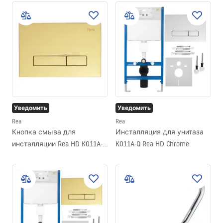
Уведомить
Уведомить
Rea
Rea
Кнопка смыва для
Инсталляция для унитаза
инсталляции Rea HD K011A-Q
K011A-Q Rea HD Chrome
и Slim 024N Gold