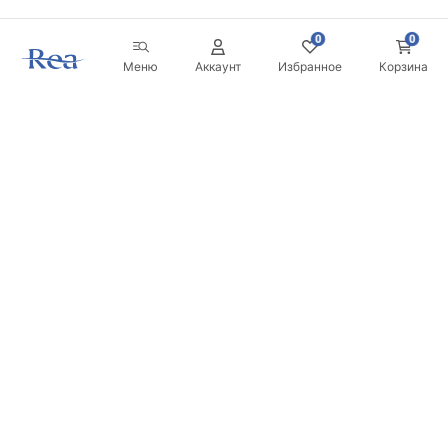
0
0
Меню
Аккаунт
Избранное
Корзина
Новостная рассылка
Будьте в курсе новинок и акций!
Подписаться
Вводя и подтверждая свои данные, вы соглашаетесь
получать рассылку на условиях, указанных в
Правилах
.