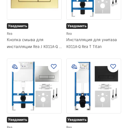
Уведомить
Уведомить
Rea
Rea
Кнопка смыва для
Инсталляция для унитаза
инсталляции Rea J K011A-Q и
K011A-Q Rea T Titan
Slim 024N Gold
Уведомить
Уведомить
Rea
Rea