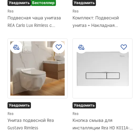
Уведомить
Бестселлер
Уведомить
Rea
Rea
Подвесная чаша унитаза
Комплект: Подвесной
REA Carlo Lux Rimless с
унитаз + Накладная
функцией биде
раковина Rea Duo White
Уведомить
Уведомить
Rea
Rea
Унитаз подвесной Rea
Кнопка смыва для
Gustavo Rimless
инсталляции Rea HD K011A-Q
и Slim 024N Chrome