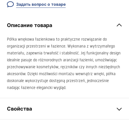
Задать вопрос о товаре
Описание товара
Półka wnękowa łazienkowa to praktyczne rozwiązanie do
organizacji przestrzeni w łazience. Wykonana z wytrzymałego
materiału, zapewnia trwałość i stabilność. Jej funkcjonalny design
idealnie pasuje do różnorodnych aranżacji łazienki, umożliwiając
przechowywanie kosmetyków, ręczników czy innych niezbędnych
akcesoriów. Dzięki możliwości montażu wewnątrz wnęki, półka
doskonale wykorzystuje dostępną przestrzeń, jednocześnie
nadając łazience elegancki wygląd.
Свойства
Цвет
матовая сталь