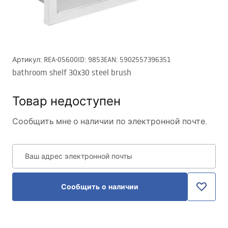
Артикул
:
REA-05600
ID
:
9853
EAN
:
5902557396351
bathroom shelf 30x30 steel brush
Товар недоступен
Сообщить мне о наличии по электронной почте.
Ваш адрес электронной почты
Сообщить о наличии