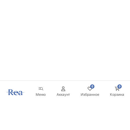
0
0
Меню
Аккаунт
Избранное
Корзина
Новостная рассылка
Будьте в курсе новинок и акций!