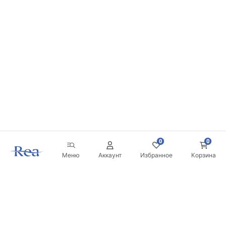
0
0
Меню
Аккаунт
Избранное
Корзина
Новостная рассылка
Будьте в курсе новинок и акций!