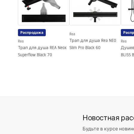
Направление кабины
Универса
Гарантия
24 месяца
Покрытие Easy Clean
Да, на од
Распродажа
Расп
Rea
Трап для душа Rea NEO
Rea
Rea
Трап для душа REA Neox
Slim Pro Black 60
Душев
Superflow Black 70
BLISS B
Новостная ра
Будьте в курсе новин