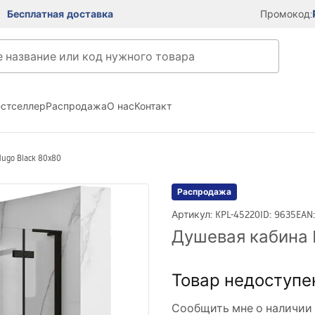
Бесплатная доставка
Промокод:
естселлер
Распродажа
О нас
Контакт
ugo Black 80x80
Распродажа
Артикул
:
KPL-45220
ID
:
9635
EAN
Душевая кабина R
Товар недоступе
Сообщить мне о наличии 