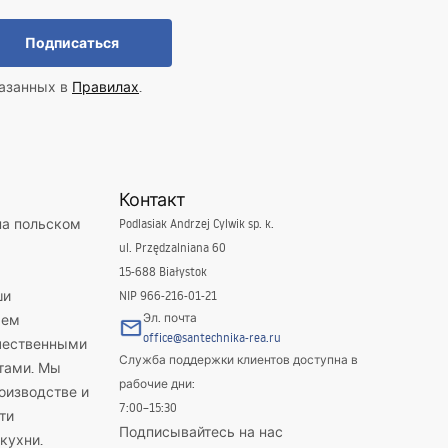
Подписаться
казанных в
Правилах
.
Контакт
на польском
Podlasiak Andrzej Cylwik sp. k.
ul. Przędzalniana 60
15-688 Białystok
ши
NIP 966-216-01-21
Эл. почта
яем
office@santechnika-rea.ru
ачественными
Служба поддержки клиентов доступна в
тами. Мы
рабочие дни:
оизводстве и
7:00–15:30
ти
Подписывайтесь на нас
кухни.