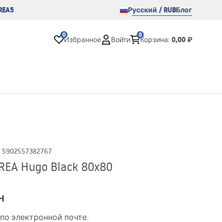
REA5
Русский / RUB
Блог
0
0
0,00 ₽
Избранное
Войти
Корзина
:
:
5902557382767
EA Hugo Black 80x80
н
по электронной почте.