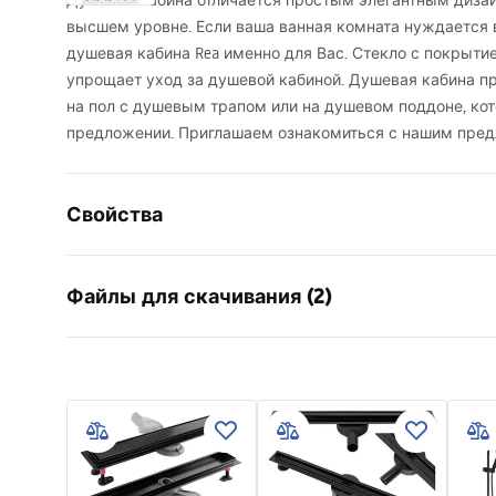
Душевая кабина отличается простым элегантным диза
высшем уровне. Если ваша ванная комната нуждается в
душевая кабина Rea именно для Вас. Стекло с покрытием
упрощает уход за душевой кабиной. Душевая кабина п
на пол с душевым трапом или на душевом поддоне, ко
предложении. Приглашаем ознакомиться с нашим пре
Свойства
Размер (дверь х стенка)
80x80
Файлы для скачивания (2)
Цвет
черный
Тип кабины
Угловая
shower manual
Instr
Цвет стекла
Прозрачн
shower manual.pdf
Instru
Способ открытия
Наклонны
Монтаж
На поддон
Высота
2005
мм