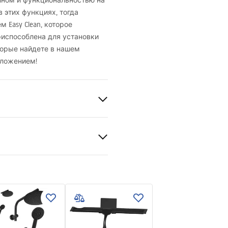
йном и функциональностью на
 этих функциях, тогда
 Easy Clean, которое
риспособлена для установки
торые найдете в нашем
дложением!
ukcja montażu
ый 6mm
kcja_kabiny_Hugo_PL.pdf
й
е или полу