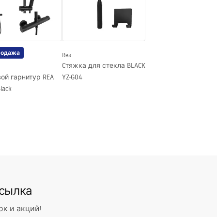
льный
ной стороне стекла
родажа
Rea
Cтяжка для стекла BLACK
ой гарнитур REA
YZ-G04
lack
ссылка
ок и акций!