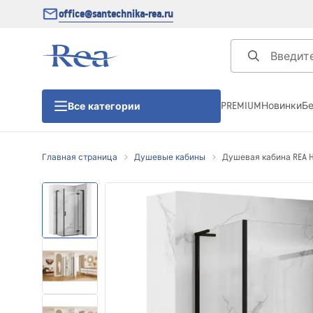
office@santechnika-rea.ru
PREMIUM
Новинки
Б
Все категории
Главная страница
Душевые кабины
Душевая кабина REA H
Душевые кабины
Душевые двери
Душевые поддоны
Линейные трапы для душа