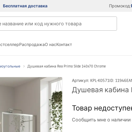
Бесплатная доставка
Промокод:
естселлер
Распродажа
О нас
Контакт
моугольные
Душевая кабина Rea Primo Slide 140x70 Chrome
Артикул
:
KPL-K0571
ID
:
11946
EA
Душевая кабина R
Товар недоступе
Сообщить мне о наличии 