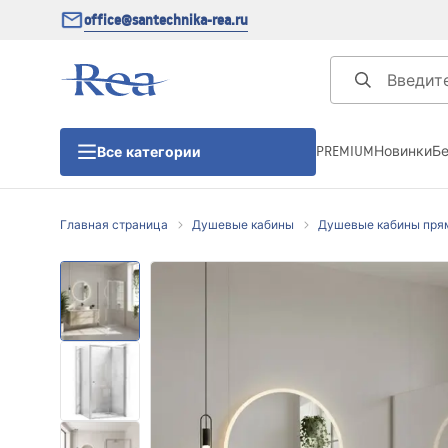
office@santechnika-rea.ru
PREMIUM
Новинки
Б
Все категории
Главная страница
Душевые кабины
Душевые кабины пря
Душевые кабины
Душевые двери
Душевые поддоны
Линейные трапы для душа