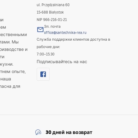
ul. Przędzalniana 60
15-688 Białystok
ши
NIP 966-216-01-21
Эл. почта
яем
office@santechnika-rea.ru
ачественными
Служба поддержки клиентов доступна в
тами. Мы
рабочие дни:
оизводстве и
7:00–15:30
ти
Подписывайтесь на нас
кухни.
тнем опыте,
 наша
пасна для
30 дней на возврат