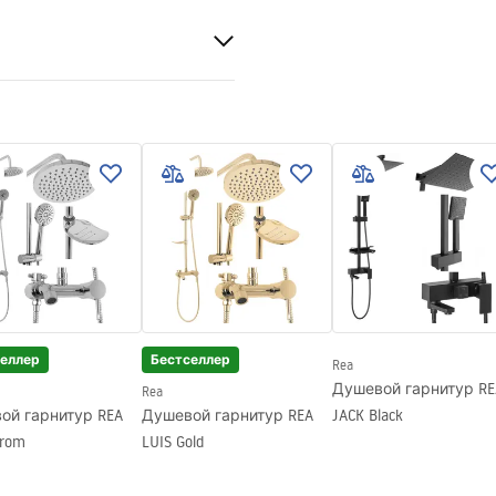
ый 4mm
рукция по монтажу
 Primo Slide.pdf
ной
е или полу
и правый
еллер
Бестселлер
Rea
Душевой гарнитур RE
Rea
ой гарнитур REA
Душевой гарнитур REA
JACK Black
hrom
LUIS Gold