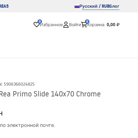
REA5
Русский / RUB
Блог
0
0
0,00 ₽
Избранное
Войти
Корзина
:
N
:
5906366024825
ea Primo Slide 140x70 Chrome
н
по электронной почте.