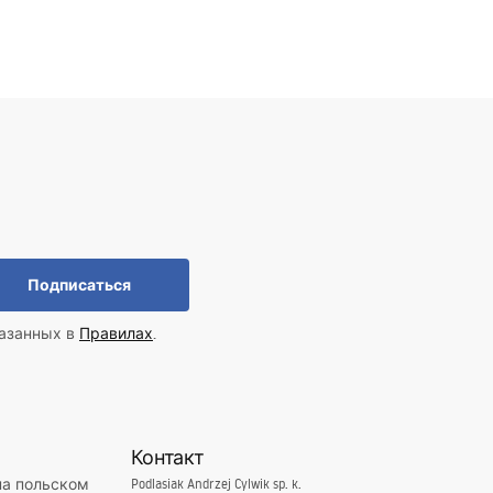
Подписаться
казанных в
Правилах
.
Контакт
на польском
Podlasiak Andrzej Cylwik sp. k.