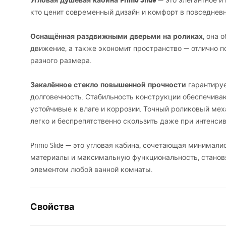
Угловая душевая кабина Primo Slide
— это элегантное и
кто ценит современный дизайн и комфорт в повседнев
Оснащённая раздвижными дверьми на роликах
, она 
движение, а также экономит пространство — отлично п
разного размера.
Закалённое стекло повышенной прочности
гарантируе
долговечность. Стабильность конструкции обеспечива
устойчивые к влаге и коррозии. Точный роликовый ме
легко и беспрепятственно скользить даже при интенси
Primo Slide — это угловая кабина, сочетающая минимал
материалы и максимальную функциональность, станов
элементом любой ванной комнаты.
Свойства