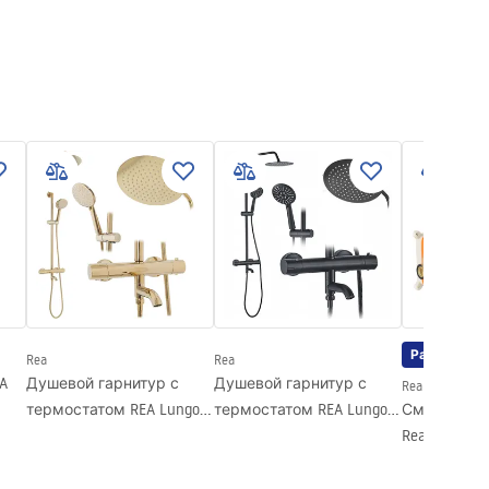
Распродаж
Rea
Rea
A
Душевой гарнитур с
Душевой гарнитур с
Rea
термостатом REA Lungo
термостатом REA Lungo
Смеситель 
Gold
Black
Rea 