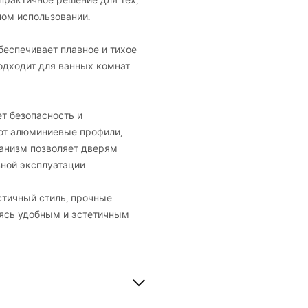
 практичное решение для тех,
ном использовании.
обеспечивает плавное и тихое
одходит для ванных комнат
т безопасность и
ют алюминиевые профили,
ханизм позволяет дверям
вной эксплуатации.
истичный стиль, прочные
ясь удобным и эстетичным