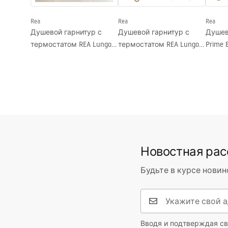
Покрытие Easy Clean
Нет
Rea
Rea
Rea
Душевой гарнитур с
Душевой гарнитур с
Душев
термостатом REA Lungo
термостатом REA Lungo
Prime 
Diamond Gold Brush
Diamond Copper Brush
Новостная ра
Будьте в курсе новин
Вводя и подтверждая св