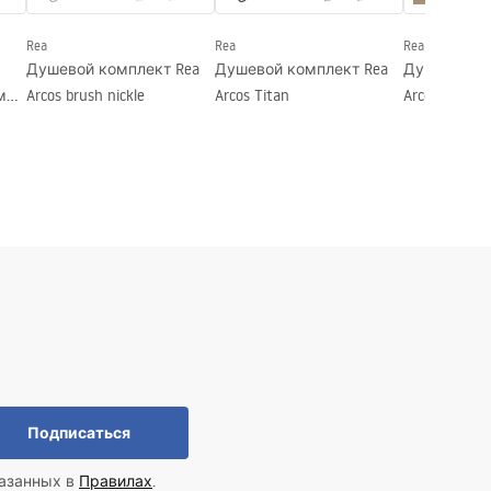
Rea
Rea
Rea
Душевой комплект Rea
Душевой комплект Rea
Душевой ко
м
Arcos brush nickle
Arcos Titan
Arcos brush g
Подписаться
казанных в
Правилах
.