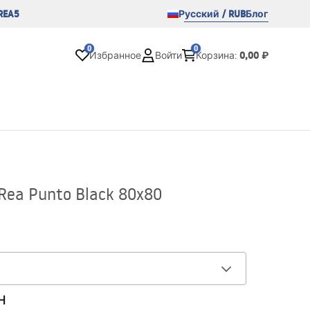
REA5
Русский / RUB
Блог
0
0
0,00 ₽
Избранное
Войти
Корзина
:
ea Punto Black 80x80
н