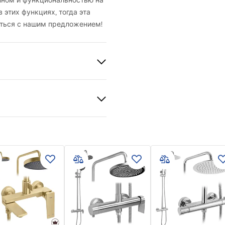
йном и функциональностью на
 этих функциях, тогда эта
иться с нашим предложением!
ый 4mm
ной
е или полу
льный