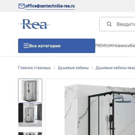
office@santechnika-rea.ru
PREMIUM
Новинки
Б
Все категории
Главная страница
Душевые кабины
Душевые кабины ква
Душевые кабины
Душевые двери
Душевые поддоны
Линейные трапы для душа