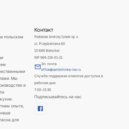
Контакт
на польском
Podlasiak Andrzej Cylwik sp. k.
ul. Przędzalniana 60
15-688 Białystok
ши
NIP 966-216-01-21
Эл. почта
яем
office@santechnika-rea.ru
ачественными
Служба поддержки клиентов доступна в
тами. Мы
рабочие дни:
оизводстве и
7:00–15:30
ти
Подписывайтесь на нас
кухни.
тнем опыте,
 наша
пасна для