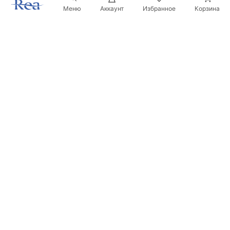
Меню
Аккаунт
Избранное
Корзина
Новостная рассылка
Будьте в курсе новинок и акций!
Подписаться
Вводя и подтверждая свои данные, вы соглашаетесь
получать рассылку на условиях, указанных в
Правилах
.