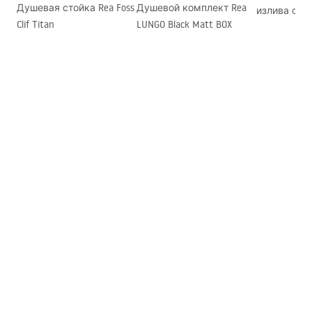
Душевая стойка Rea Foss
Душевой комплект Rea
излива с т
стекла
Clif Titan
LUNGO Black Matt BOX
Rea Lungo Go