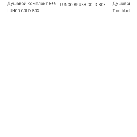
Душевой комплект Rea
Душевой га
LUNGO BRUSH GOLD BOX
стекла
LUNGO GOLD BOX
Tom black