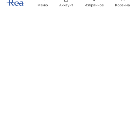
Меню
Аккаунт
Избранное
Корзина
Новостная рассылка
Будьте в курсе новинок и акций!
Подписаться
Вводя и подтверждая свои данные, вы соглашаетесь
получать рассылку на условиях, указанных в
Правилах
.