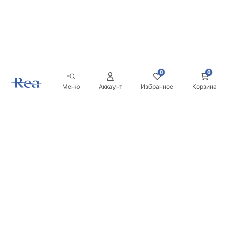
0
0
Меню
Аккаунт
Избранное
Корзина
Новостная рассылка
Будьте в курсе новинок и акций!
Подписаться