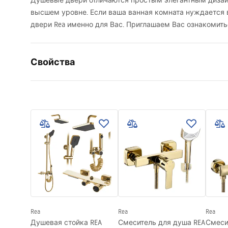
Душевые двери отличаются простым элегантным дизай
высшем уровне. Если ваша ванная комната нуждается 
двери Rea именно для Вас. Приглашаем Вас ознакомит
Свойства
Способ открытия дверей
Распашны
Размер дверей
90
Направление дверей
Универса
Толщина стекла
6 мм
Высота душевых дверей
195
см
Материал профиля
Алюминий
Материал ручек
Латунь
Направление открытия
наружу и 
Rea
Rea
Rea
Покрытие Easy Clean
Да
Душевая стойка REA
Смеситель для душа REA
Смеси