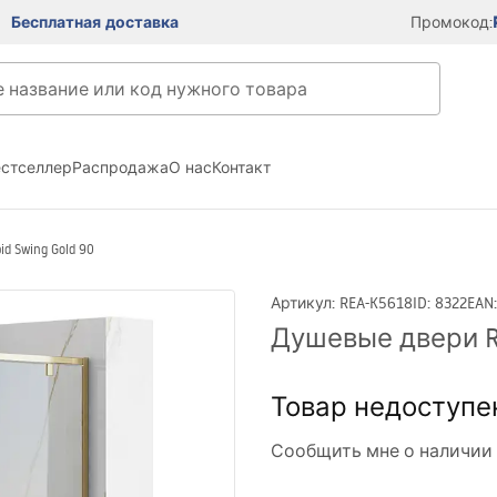
Бесплатная доставка
Промокод:
естселлер
Распродажа
О нас
Контакт
d Swing Gold 90
Артикул
:
REA-K5618
ID
:
8322
EAN
Душевые двери RE
Товар недоступе
Сообщить мне о наличии 