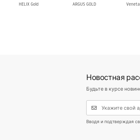
HELIX Gold
ARGUS GOLD
Veneta
Отделка профиля
светлое з
Комплект прокладок в комплекте
Да
Возможность установки без поддона
Да
Гарантия
24 месяца
Новостная ра
Будьте в курсе новин
Вводя и подтверждая св