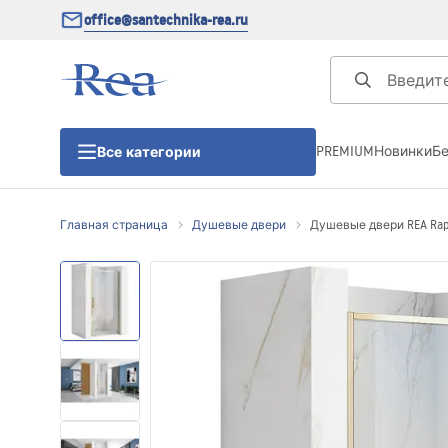
office@santechnika-rea.ru
PREMIUM
Новинки
Б
Все категории
Главная страница
Душевые двери
Душевые двери REA Rapi
Душевые кабины
Душевые двери
Душевые поддоны
Линейные трапы для душа