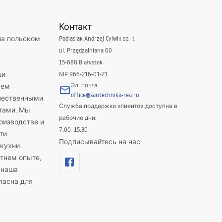
Контакт
на польском
Podlasiak Andrzej Cylwik sp. k.
ul. Przędzalniana 60
15-688 Białystok
ши
NIP 966-216-01-21
Эл. почта
яем
office@santechnika-rea.ru
ачественными
Служба поддержки клиентов доступна в
тами. Мы
рабочие дни:
оизводстве и
7:00–15:30
ти
Подписывайтесь на нас
кухни.
тнем опыте,
 наша
пасна для