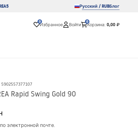
REA5
Русский / RUB
Блог
0
0
0,00 ₽
Избранное
Войти
Корзина
:
:
5902557377107
A Rapid Swing Gold 90
н
по электронной почте.