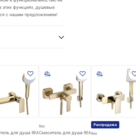
ном и функциональностью на
в этих функциях, душевые
ься с нашим предложением!
е
льный
внутрь
Распродажа
Rea
тель для душа REA
Смеситель для душа REA
Rea