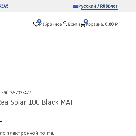
REA5
Русский / RUB
Блог
0
0
0,00 ₽
Избранное
Войти
Корзина
:
:
5902557337477
a Solar 100 Black MAT
н
по электронной почте.