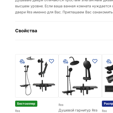
Душевые двери отличаются простым элегантным дизай
высшем уровне. Если ваша ванная комната нуждается 
двери Rea именно для Вас. Приглашаем Вас ознакомит
Свойства
Способ открытия дверей
Раздвижн
Размер дверей
100
Толщина стекла
6 мм
Высота душевых дверей
195
см
Материал профиля
Алюминий
Материал ручек
Сталь
Отделка профиля
Черный
Комплект прокладок в комплекте
Да
Бестселлер
Расп
Rea
Возможность установки без поддона
Да
Душевой гарнитур Rea
Rea
Rea