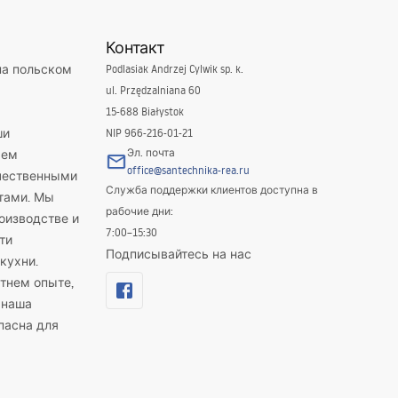
Контакт
на польском
Podlasiak Andrzej Cylwik sp. k.
ul. Przędzalniana 60
15-688 Białystok
ши
NIP 966-216-01-21
Эл. почта
яем
office@santechnika-rea.ru
ачественными
Служба поддержки клиентов доступна в
тами. Мы
рабочие дни:
оизводстве и
7:00–15:30
ти
Подписывайтесь на нас
кухни.
тнем опыте,
 наша
пасна для