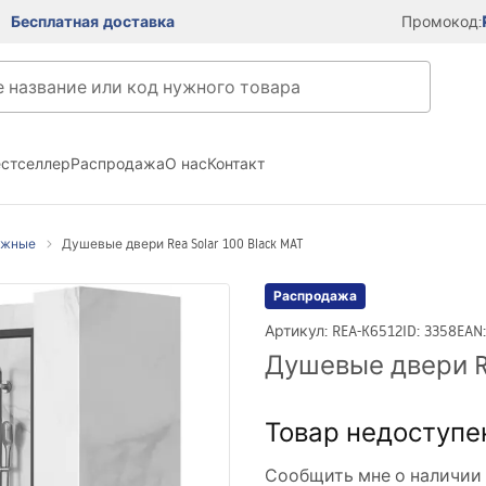
Бесплатная доставка
Промокод:
естселлер
Распродажа
О нас
Контакт
ижные
Душевые двери Rea Solar 100 Black MAT
Распродажа
Артикул
:
REA-K6512
ID
:
3358
EAN
Душевые двери Re
Товар недоступе
Сообщить мне о наличии 