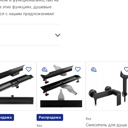
ном и функциональностью на
в этих функциях, душевые
ься с нашим предложением!
ые
родажа
Распродажа
Rea
Смеситель для душа 
Rea