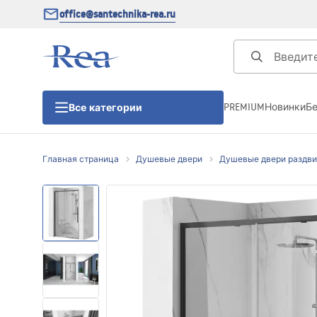
office@santechnika-rea.ru
PREMIUM
Новинки
Б
Все категории
Главная страница
Душевые двери
Душевые двери раздв
Душевые кабины
Душевые двери
Душевые поддоны
Линейные трапы для душа