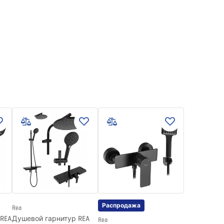
Распродажа
Rea
REA
Душевой гарнитур REA
Rea