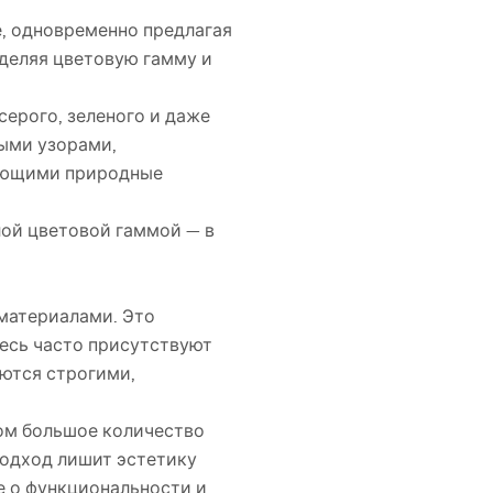
е, одновременно предлагая
еделяя цветовую гамму и
серого, зеленого и даже
ными узорами,
нающими природные
лой цветовой гаммой — в
 материалами. Это
десь часто присутствуют
ются строгими,
ком большое количество
подход лишит эстетику
е о функциональности и