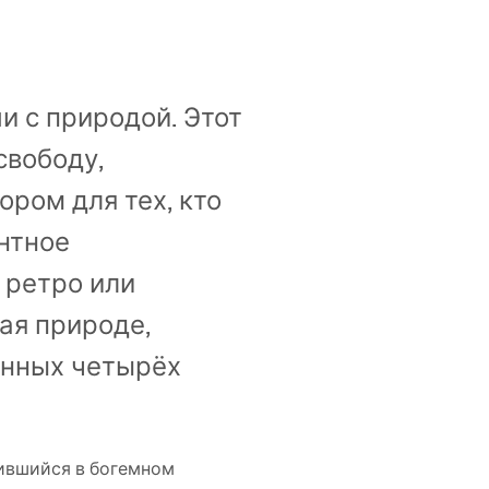
и с природой. Этот
свободу,
ором для тех, кто
антное
 ретро или
ая природе,
енных четырёх
дившийся в богемном