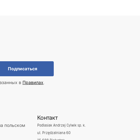
Подписаться
казанных в
Правилах
.
Контакт
на польском
Podlasiak Andrzej Cylwik sp. k.
ul. Przędzalniana 60