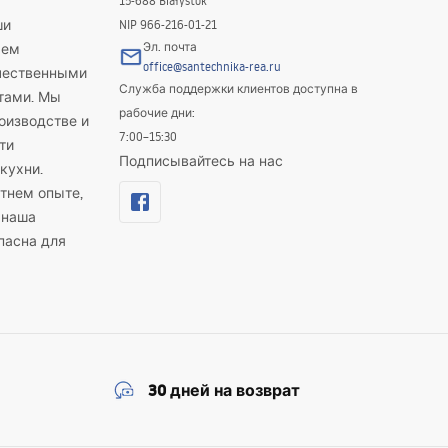
15-688 Białystok
ши
NIP 966-216-01-21
Эл. почта
яем
office@santechnika-rea.ru
ачественными
Служба поддержки клиентов доступна в
тами. Мы
рабочие дни:
оизводстве и
7:00–15:30
ти
Подписывайтесь на нас
кухни.
тнем опыте,
 наша
пасна для
30 дней на возврат