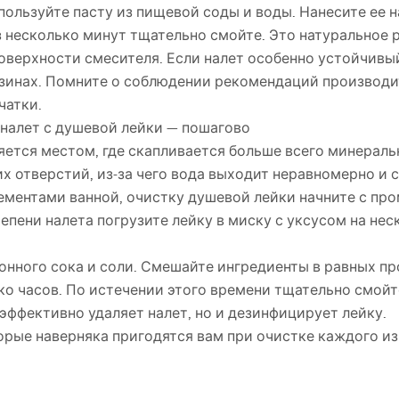
пользуйте пасту из пищевой соды и воды. Нанесите ее н
ез несколько минут тщательно смойте. Это натуральное
поверхности смесителя. Если налет особенно устойчивы
азинах. Помните о соблюдении рекомендаций производи
чатки.
 налет с душевой лейки — пошагово
яется местом, где скапливается больше всего минераль
их отверстий, из-за чего вода выходит неравномерно и
лементами ванной, очистку душевой лейки начните с пр
тепени налета погрузите лейку в миску с уксусом на нес
онного сока и соли. Смешайте ингредиенты в равных пр
о часов. По истечении этого времени тщательно смойте
эффективно удаляет налет, но и дезинфицирует лейку.
торые наверняка пригодятся вам при очистке каждого и