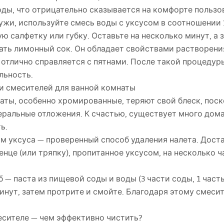
ды, что отрицательно сказывается на комфорте пользо
ужи, используйте смесь воды с уксусом в соотношении 
ю салфетку или губку. Оставьте на несколько минут, а 
ать лимонный сок. Он обладает свойствами растворени
 отлично справляется с пятнами. После такой процедур
льность.
и смесителей для ванной комнаты
аты, особенно хромированные, теряют свой блеск, поск
ральные отложения. К счастью, существует много дом
ь.
м уксуса — проверенный способ удаления налета. Дост
це (или тряпку), пропитанное уксусом, на несколько ч
— паста из пищевой соды и воды (3 части соды, 1 часть
минут, затем протрите и смойте. Благодаря этому смеси
месителе — чем эффективно чистить?