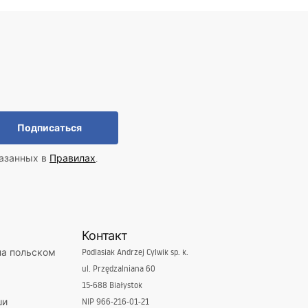
Подписаться
казанных в
Правилах
.
Контакт
на польском
Podlasiak Andrzej Cylwik sp. k.
ul. Przędzalniana 60
15-688 Białystok
ши
NIP 966-216-01-21