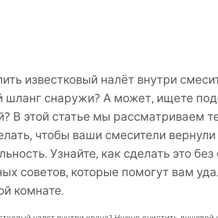
алить известковый налёт внутри смес
 шланг снаружи? А может, ищете под
й? В этой статье мы рассматриваем т
елать, чтобы ваши смесители вернули
ьность. Узнайте, как сделать это без
ных советов, которые помогут вам уда
ой комнате.
вестковый налет внутри крана? Нужно очистить душевой