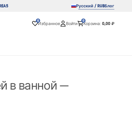
REA5
Русский / RUB
Блог
0
0
0,00 ₽
Избранное
Войти
Корзина
:
й в ванной —