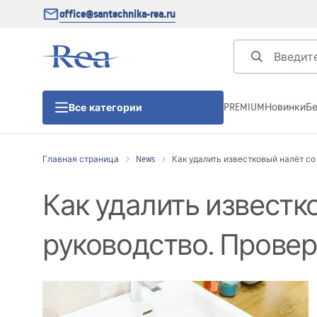
office@santechnika-rea.ru
PREMIUM
Новинки
Б
Все категории
Главная страница
News
Как удалить известковый налёт со
Душевые кабины
Как удалить известк
Душевые двери
руководство. Провер
Душевые поддоны
Линейные трапы для душа