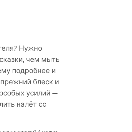
ителя? Нужно
сказки, чем мыть
ему подробнее и
 прежний блеск и
 особых усилий —
лить налёт со
 шланг снаружи? А может,