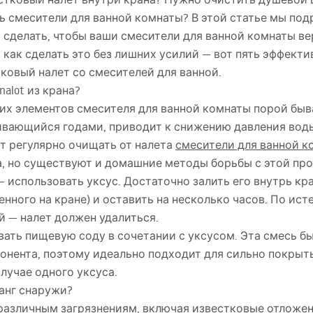
ь смесители для ванной комнаты? В этой статье мы по
 сделать, чтобы ваши смесители для ванной комнаты ве
 как сделать это без лишних усилий — вот пять эффект
ковый налет со смесителей для ванной.
nalot из крана?
них элементов смесителя для ванной комнаты порой быв
ивающийся годами, приводит к снижению давления вод
ит регулярно очищать от налета
смесители для ванной к
, но существуют и домашние методы борьбы с этой пр
использовать уксус. Достаточно залить его внутрь кра
ного на кране) и оставить на несколько часов. По ист
й — налет должен удалиться.
вать пищевую соду в сочетании с уксусом. Эта смесь б
онента, поэтому идеально подходит для сильно покрыт
случае одного уксуса.
ланг снаружи?
азличным загрязнениям, включая известковые отложен