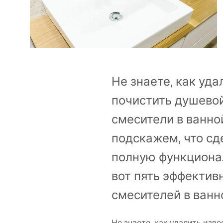
Унитазы и биде
Умывальники
Ванны и душевые шторки
Не знаете, как уд
почистить душевой
Смесители
смесители в ванно
Душевые гарнитуры
подскажем, что сд
полную функционал
Кухня
вот пять эффектив
Аксессуары и мебель для
смесителей в ванн
ванной
Не знаете, как удалить из