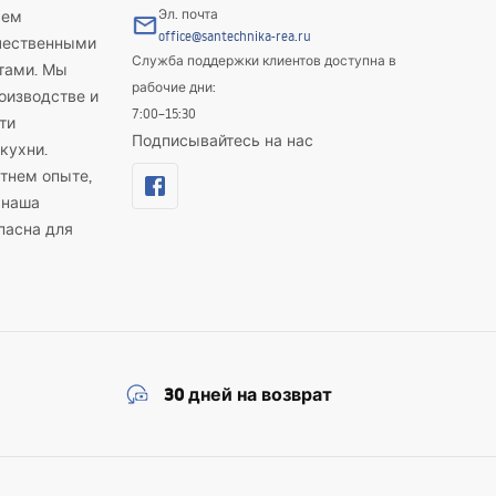
Эл. почта
яем
office@santechnika-rea.ru
ачественными
Служба поддержки клиентов доступна в
тами. Мы
рабочие дни:
оизводстве и
7:00–15:30
ти
Подписывайтесь на нас
кухни.
тнем опыте,
 наша
пасна для
30 дней на возврат