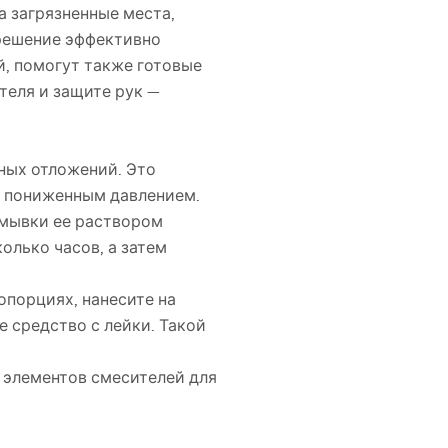
а загрязненные места,
 решение эффективно
й, помогут также готовые
теля и защите рук —
ных отложений. Это
 с пониженным давлением.
омывки ее раствором
колько часов, а затем
опорциях, нанесите на
 средство с лейки. Такой
з элементов смесителей для