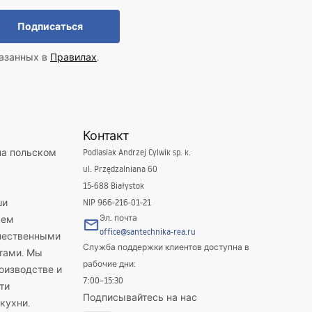
Подписаться
казанных в
Правилах
.
Контакт
на польском
Podlasiak Andrzej Cylwik sp. k.
ul. Przędzalniana 60
15-688 Białystok
ши
NIP 966-216-01-21
Эл. почта
яем
office@santechnika-rea.ru
ачественными
Служба поддержки клиентов доступна в
тами. Мы
рабочие дни:
оизводстве и
7:00–15:30
ти
Подписывайтесь на нас
кухни.