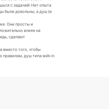
ишься с задачей! Нет опыта
цы были довольны, а душ (и
нке. Они просты и
оложительно влияя на
едь, сделают
а вместо того, чтобы
 правилам, душ типа walk‑in