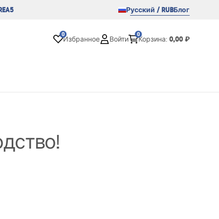
REA5
Русский / RUB
Блог
0
0
0,00 ₽
Избранное
Войти
Корзина
:
одство!