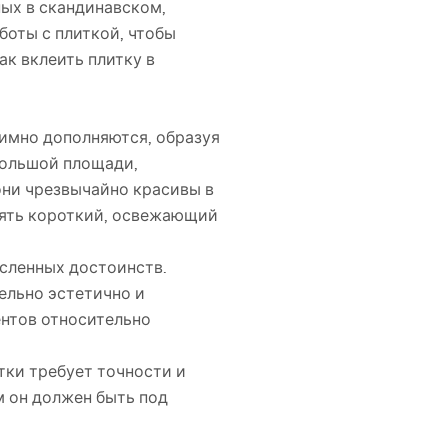
ных в скандинавском,
боты с плиткой, чтобы
к вклеить плитку в
аимно дополняются, образуя
большой площади,
они чрезвычайно красивы в
инять короткий, освежающий
сленных достоинств.
ельно эстетично и
ентов относительно
тки требует точности и
м он должен быть под