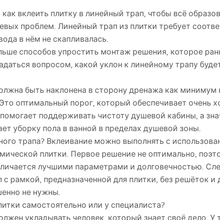
 как вклеить плитку в линейный трап, чтобы всё образ
шевых проблем. Линейный трап из плитки требует соотв
вода в нём не скапливалась.
льше способов упростить монтаж решения, которое ра
задаться вопросом, какой уклон к линейному трапу буд
олжна быть наклонена в сторону дренажа как минимум на 
Это оптимальный порог, который обеспечивает очень х
 помогает поддерживать чистоту душевой кабины, а зна
ает уборку пола в ванной в пределах душевой зоны.
йного трапа? Вклеивание можно выполнять с использова
амической плитки. Первое решение не оптимально, поэт
тличается лучшими параметрами и долговечностью. Сл
с рамкой, предназначенной для плитки, без решёток и 
шенно не нужны.
литки самостоятельно или у специалиста?
олжен укладывать человек, который знает своё дело. У 