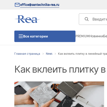
office@santechnika-rea.ru
PREMIUM
Новинки
Б
Все категории
Главная страница
News
Как вклеить плитку в линейный тр
Душевые кабины
Как вклеить плитку 
Душевые двери
Душевые поддоны
Линейные трапы для душа