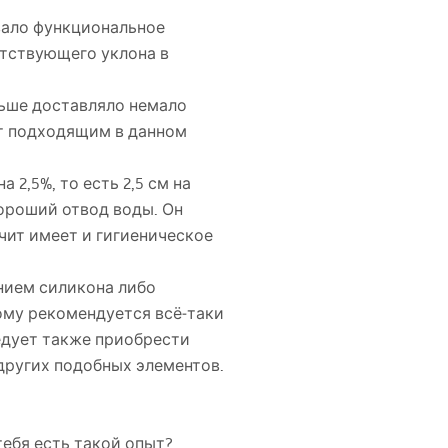
овало функциональное
етствующего уклона в
ньше доставляло немало
ет подходящим в данном
2,5%, то есть 2,5 см на
ороший отвод воды. Он
чит имеет и гигиеническое
нием силикона либо
ому рекомендуется всё‑таки
едует также приобрести
других подобных элементов.
тебя есть такой опыт?