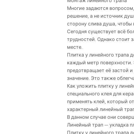
Монтаж линейного трапа
Многие задаются вопросом,
решение, а не источник ду
сторону слива душа, чтобы 
Сегодня существует всё бо
трудностей. Однако стоит 
месте.
Плитка у линейного трапа д
каждый метр поверхности. 
предотвращает её застой и
значение. Это также облегч
Как уложить плитку у лине
специального клея для кер
применять клей, который о
характерный линейный трап 
В данном случае они совер
Линейный трап — укладка п
Плитку у линейного трапа д