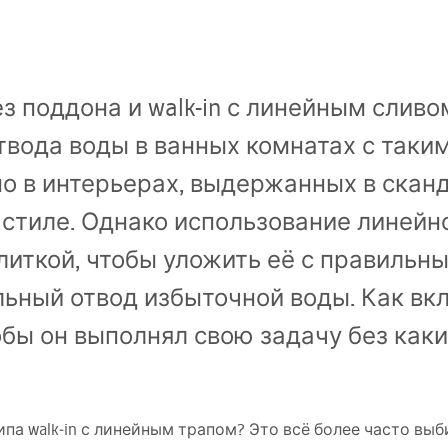
з поддона и walk-in с линейным сливо
твода воды в ванных комнатах с так
о в интерьерах, выдержанных в скан
тиле. Однако использование линейно
литкой, чтобы уложить её с правильн
ьный отвод избыточной воды. Как вкл
обы он выполнял свою задачу без каки
ипа walk‑in с линейным трапом? Это всё более часто вы