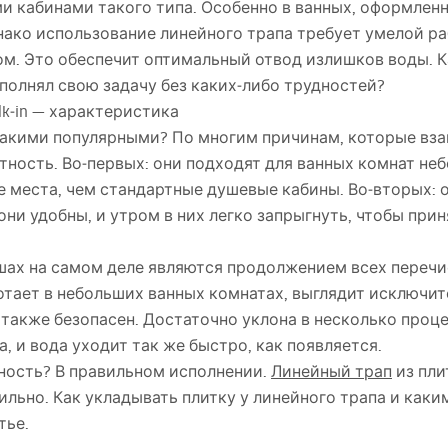
и кабинами такого типа. Особенно в ванных, оформлен
ако использование линейного трапа требует умелой ра
м. Это обеспечит оптимальный отвод излишков воды. Ка
полнял свою задачу без каких‑либо трудностей?
k‑in — характеристика
 такими популярными? По многим причинам, которые вз
ность. Во‑первых: они подходят для ванных комнат не
 места, чем стандартные душевые кабины. Во‑вторых: 
 они удобны, и утром в них легко запрыгнуть, чтобы пр
шах на самом деле являются продолжением всех перечи
тает в небольших ванных комнатах, выглядит исключит
 также безопасен. Достаточно уклона в несколько проц
, и вода уходит так же быстро, как появляется.
ность? В правильном исполнении.
Линейный трап
из пли
ильно. Как укладывать плитку у линейного трапа и каки
тье.