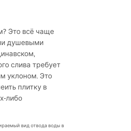
м? Это всё чаще
ими душевыми
динавском,
го слива требует
ым уклоном. Это
еить плитку в
х-либо
бираемый вид отвода воды в