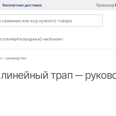
Бесплатная доставка
Промокод:
естселлер
Распродажа
О нас
Контакт
ап — руководство!
в линейный трап — руков