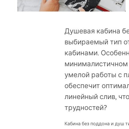
Унитазы и биде
Умывальники
Душевая кабина бе
Ванны и душевые шторки
выбираемый тип о
кабинами. Особенн
Смесители
минималистичном с
Душевые гарнитуры
умелой работы с п
обеспечит оптимал
Кухня
линейный слив, чт
Аксессуары и мебель для
трудностей?
ванной
Кабина без поддона и душ т