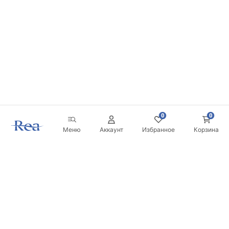
0
0
Меню
Аккаунт
Избранное
Корзина
Новостная рассылка
Будьте в курсе новинок и акций!