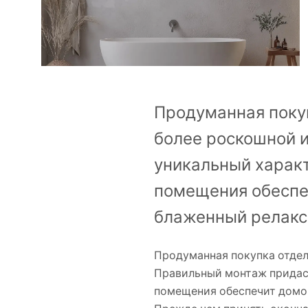
Унитазы и биде
Умывальники
Ванны и душевые шторки
Продуманная поку
более роскошной и
Смесители
уникальный характ
Душевые гарнитуры
помещения обеспе
блаженный релакс
Кухня
Аксессуары и мебель для
Продуманная покупка отдел
ванной
Правильный монтаж придаст
помещения обеспечит домо