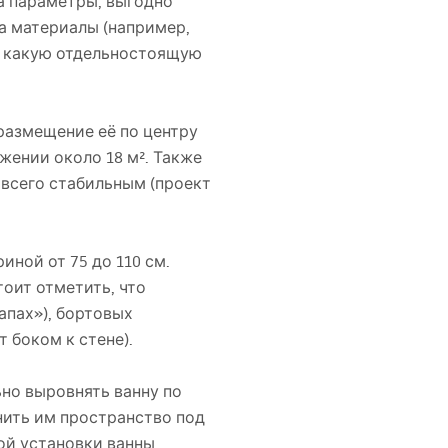
а параметры, выгодно
а материалы (например,
к, какую отдельностоящую
размещение её по центру
жении около 18 м². Также
 всего стабильным (проект
ной от 75 до 110 см.
тоит отметить, что
апах»), бортовых
 боком к стене).
ьно выровнять ванну по
нить им пространство под
й установки ванны.