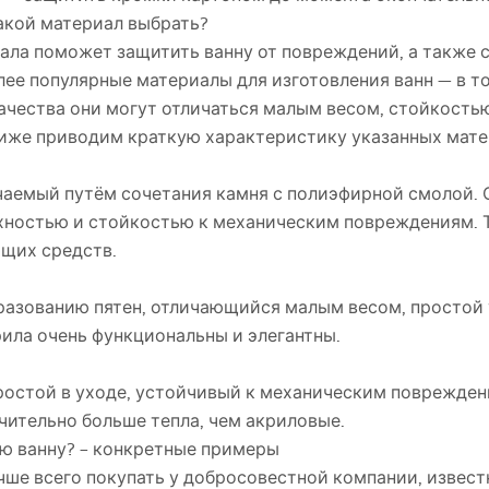
акой материал выбрать?
ла поможет защитить ванну от повреждений, а также с
ее популярные материалы для изготовления ванн — в то
качества они могут отличаться малым весом, стойкость
иже приводим краткую характеристику указанных мате
аемый путём сочетания камня с полиэфирной смолой. 
хностью и стойкостью к механическим повреждениям. Т
щих средств.
разованию пятен, отличающийся малым весом, простой
рила очень функциональны и элегантны.
ростой в уходе, устойчивый к механическим поврежден
чительно больше тепла, чем акриловые.
ю ванну? – конкретные примеры
ше всего покупать у добросовестной компании, извес