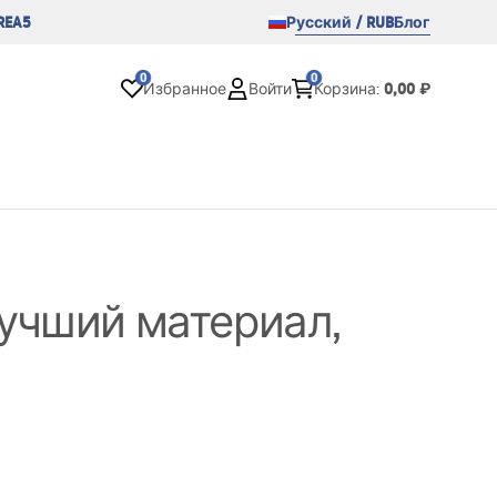
REA5
Русский / RUB
Блог
0
0
0,00 ₽
Избранное
Войти
Корзина
:
учший материал,