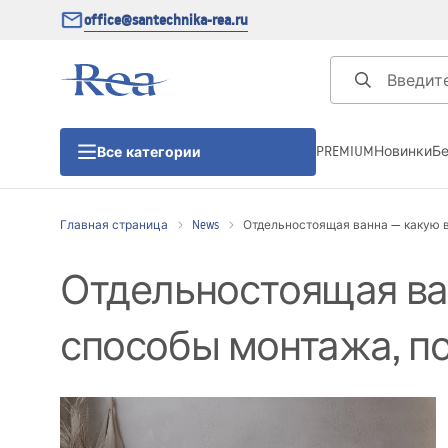
office@santechnika-rea.ru
PREMIUM
Новинки
Б
Все категории
Главная страница
News
Отдельностоящая ванна — какую 
Душевые кабины
Отдельностоящая ва
Душевые двери
способы монтажа, п
Душевые поддоны
Линейные трапы для душа