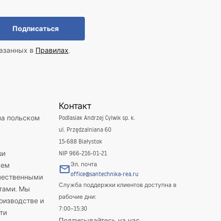
Подписаться
казанных в
Правилах
.
Контакт
на польском
Podlasiak Andrzej Cylwik sp. k.
ul. Przędzalniana 60
15-688 Białystok
ши
NIP 966-216-01-21
Эл. почта
яем
office@santechnika-rea.ru
ачественными
Служба поддержки клиентов доступна в
тами. Мы
рабочие дни:
оизводстве и
7:00–15:30
ти
Подписывайтесь на нас