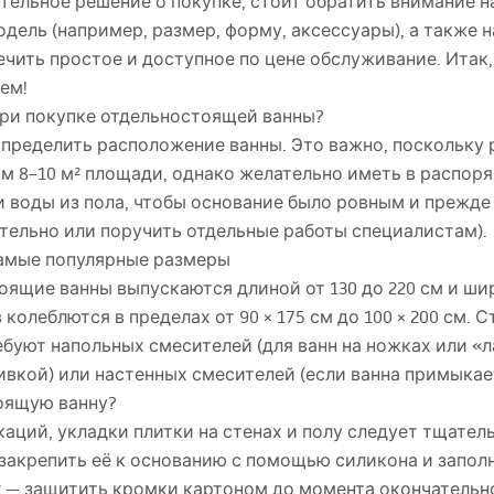
тельное решение о покупке, стоит обратить внимание н
ель (например, размер, форму, аксессуары), а также н
ечить простое и доступное по цене обслуживание. Ита
ем!
при покупке отдельностоящей ванны?
определить расположение ванны. Это важно, поскольку 
 8–10 м² площади, однако желательно иметь в распоря
 воды из пола, чтобы основание было ровным и прежде
ельно или поручить отдельные работы специалистам).
самые популярные размеры
щие ванны выпускаются длиной от 130 до 220 см и шири
олеблются в пределах от 90 × 175 см до 100 × 200 см. С
буют напольных смесителей (для ванн на ножках или «л
ивкой) или настенных смесителей (если ванна примыкает
оящую ванну?
аций, укладки плитки на стенах и полу следует тщател
закрепить её к основанию с помощью силикона и запол
 — защитить кромки картоном до момента окончательно