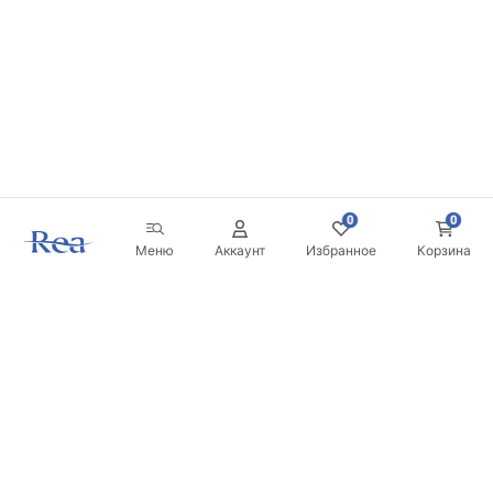
0
0
Меню
Аккаунт
Избранное
Корзина
Новостная рассылка
Будьте в курсе новинок и акций!