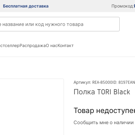
Бесплатная доставка
Промокод:
естселлер
Распродажа
О нас
Контакт
Артикул
:
REA-85000
ID
:
8197
EAN
Полка TORI Black
Товар недоступе
Сообщить мне о наличии 