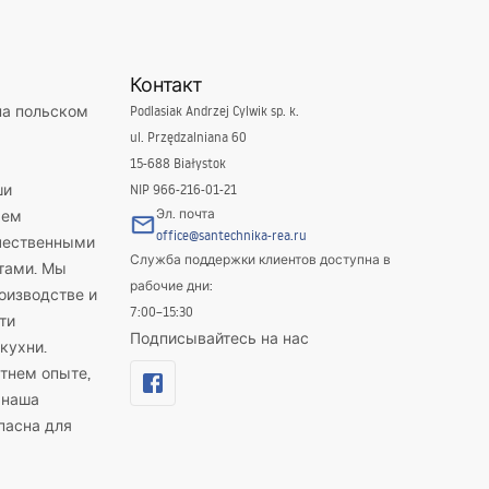
Контакт
на польском
Podlasiak Andrzej Cylwik sp. k.
ul. Przędzalniana 60
15-688 Białystok
ши
NIP 966-216-01-21
Эл. почта
яем
office@santechnika-rea.ru
ачественными
Служба поддержки клиентов доступна в
тами. Мы
рабочие дни:
оизводстве и
7:00–15:30
ти
Подписывайтесь на нас
кухни.
тнем опыте,
 наша
пасна для