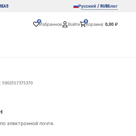
REA5
Русский / RUB
Блог
0
0
0,00 ₽
Избранное
Войти
Корзина
:
:
5902557375370
н
по электронной почте.