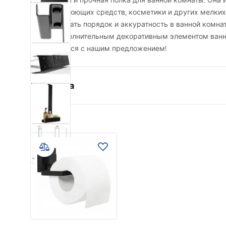
Практичная и прочная полка для ванной комнаты. Она 
хранения моющих средств, косметики и других мелких
поддерживать порядок и аккуратность в ванной комнат
станет дополнительным декоративным элементом ванн
ознакомиться с нашим предложением!
Свойства
Цвет
черный
Материал
Металл
Способ монтажа
Подвесно
Ширина
400
мм
Высота
755
мм
Глубина
95
мм
Гарантия
24 месяца