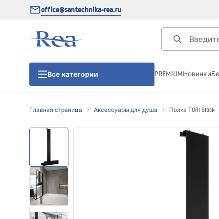
office@santechnika-rea.ru
PREMIUM
Новинки
Б
Все категории
Главная страница
Аксессуары для душа
Полка TORI Black
Душевые кабины
Душевые двери
Душевые поддоны
Линейные трапы для душа