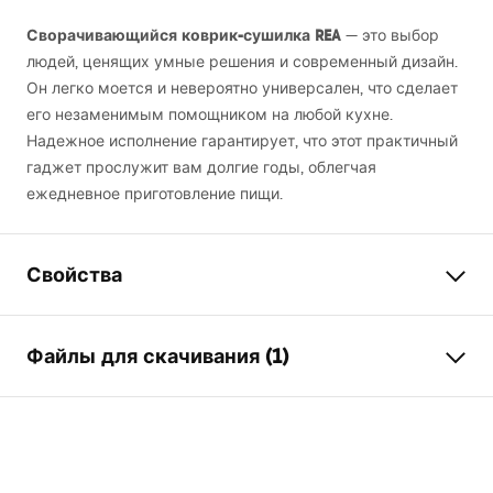
Сворачивающийся коврик-сушилка
REA
— это выбор
людей, ценящих умные решения и современный дизайн.
Он легко моется и невероятно универсален, что сделает
его незаменимым помощником на любой кухне.
Надежное исполнение гарантирует, что этот практичный
гаджет прослужит вам долгие годы, облегчая
ежедневное приготовление пищи.
Свойства
Цвет
Черный
Файлы для скачивания (1)
Материал
Сталь, Пластик
Длина (mm)
380
мм
Условия гарантии
Высота смесителя
10
мм
Warranty_Terms_and_Conditions_Accessories_-_24.pdf
Ширина (мм)
235
мм