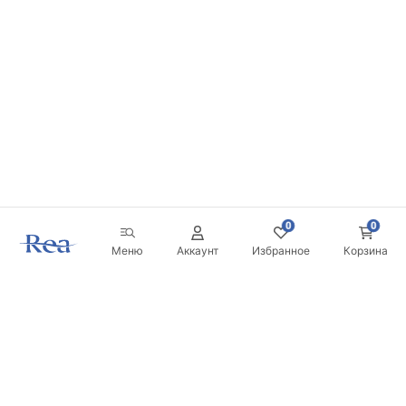
0
0
Меню
Аккаунт
Избранное
Корзина
Новостная рассылка
Будьте в курсе новинок и акций!