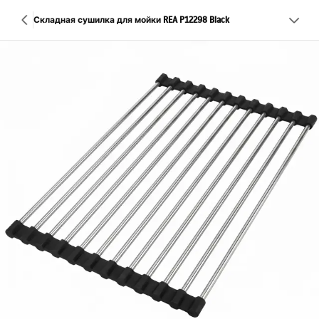
Складная сушилка для мойки REA P12298 Black