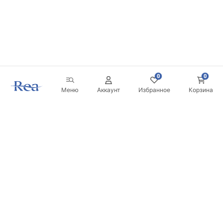
0
0
Меню
Аккаунт
Избранное
Корзина
Новостная рассылка
Будьте в курсе новинок и акций!
Подписаться