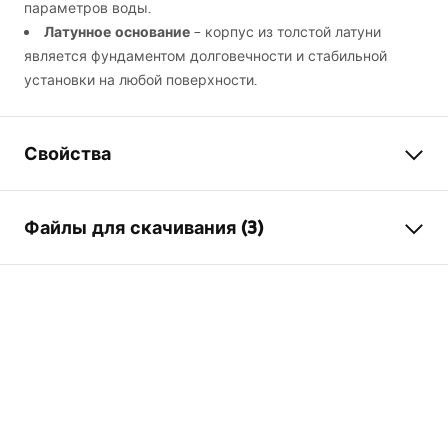
параметров воды.
Латунное основание
– корпус из толстой латуни
является фундаментом долговечности и стабильной
установки на любой поверхности.
Свойства
Тип смесителя
для кухни
Файлы для скачивания (3)
Способ монтажа
Напольный
Цвет
черный, Титан
Инструкция по сборке
Тип излива
Поворотный , Гибкий
Faucet.pdf
Материал
Латунь
Диапазон излива
190
мм
Гигиенический сертификат
Высота
500
мм
atest_baterie_kuchenne.pdf
Технология нанесения
PVD