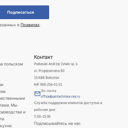
Подписаться
казанных в
Правилах
.
Контакт
на польском
Podlasiak Andrzej Cylwik sp. k.
ul. Przędzalniana 60
15-688 Białystok
ши
NIP 966-216-01-21
Эл. почта
яем
office@santechnika-rea.ru
ачественными
Служба поддержки клиентов доступна в
тами. Мы
рабочие дни:
оизводстве и
7:00–15:30
ти
Подписывайтесь на нас
кухни.