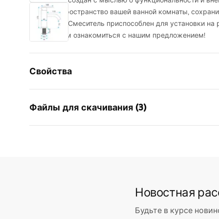
Смеситель создан с мыслью о функциональности и вне
заполнит пространство вашей ванной комнаты, сохрани
интерьера. Смеситель приспособлен для установки на 
Приглашаем ознакомиться с нашим предложением!
Свойства
Тип смесителя
для умыв
Файлы для скачивания (3)
Способ монтажа
Напольны
Цвет
черный
Условия гарантии
Тип излива
Фиксиров
Инст
Warranty_Terms_and_Conditions_
faucet
Материал
Латунь
Faucets_-_5.pdf
Диапазон излива
110
мм
Новостная ра
Высота
175
мм
Информация по
Технология нанесения покрытия
Electroplati
безопасности
Будьте в курсе новин