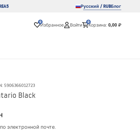
REA5
Русский / RUB
Блог
0
0
0,00 ₽
Избранное
Войти
Корзина
:
N
:
5906366012723
ario Black
н
по электронной почте.