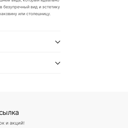
шнем виде, который идеально
в безупречный вид и эстетику
раковину или столешницу.
альника
й
анный
рукция по сборке
.pdf
ссылка
ng
ок и акций!