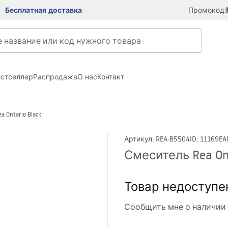
Бесплатная доставка
Промокод:
естселлер
Распродажа
О нас
Контакт
 Ontario Black
Артикул
:
REA-B5504
ID
:
11169
EA
Смеситель Rea Ont
Товар недоступе
Сообщить мне о наличии 