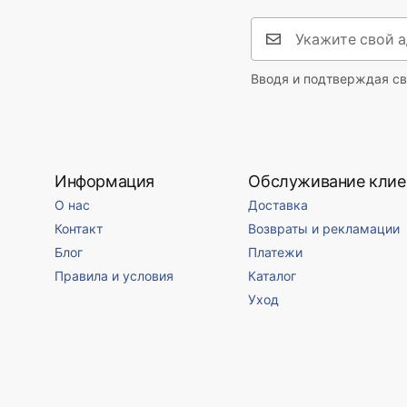
Safety_Information_Faucets.pdf
Диаметр подключения
3/8 дюйма
Гарантия
5 лет
Вводя и подтверждая св
Информация
Обслуживание клие
О нас
Доставка
Контакт
Возвраты и рекламации
Блог
Платежи
Правила и условия
Каталог
Уход