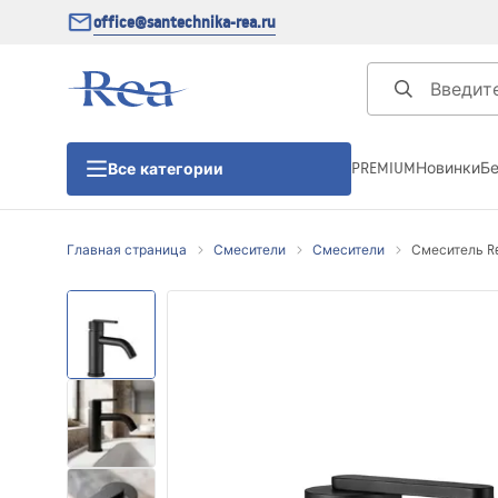
office@santechnika-rea.ru
PREMIUM
Новинки
Б
Все категории
Главная страница
Смесители
Смесители
Смеситель Rea
Душевые кабины
Душевые двери
Душевые поддоны
Линейные трапы для душа