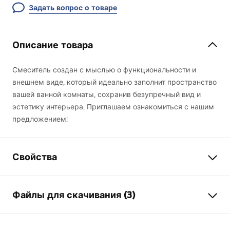
Задать вопрос о товаре
Описание товара
Смеситель создан с мыслью о функциональности и
внешнем виде, который идеально заполнит пространство
вашей ванной комнаты, сохранив безупречный вид и
эстетику интерьера. Приглашаем ознакомиться с нашим
предложением!
Свойства
Тип смесителя
для умывальника
Файлы для скачивания (3)
Способ монтажа
Напольный
Цвет
золотой
Условия гарантии