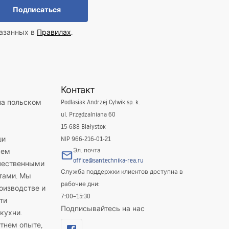
Подписаться
казанных в
Правилах
.
Контакт
на польском
Podlasiak Andrzej Cylwik sp. k.
ul. Przędzalniana 60
15-688 Białystok
ши
NIP 966-216-01-21
Эл. почта
яем
office@santechnika-rea.ru
ачественными
Служба поддержки клиентов доступна в
тами. Мы
рабочие дни:
оизводстве и
7:00–15:30
ти
Подписывайтесь на нас
кухни.
тнем опыте,