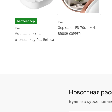
Диаметр подключения
1/2 дюйма
Бестселлер
Rea
Зеркало LED 70cm MMJ
Rea
Умывальник на
BRUSH COPPER
столешницу Rea Belinda
Slim
Новостная ра
Будьте в курсе новин