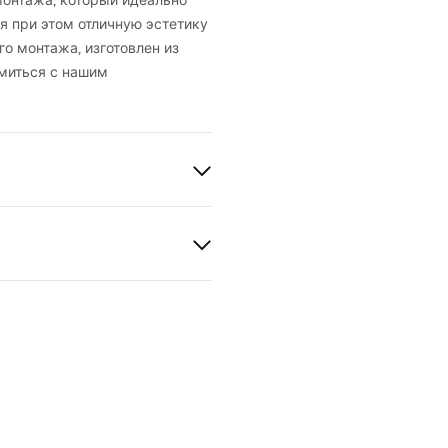
онтажа, который идеально
я при этом отличную эстетику
о монтажа, изготовлен из
миться с нашим
льника, для ванны
, Встроенный
медь
вия гарантии
анный
nty_Terms_and_Conditions_
s_-_5.pdf