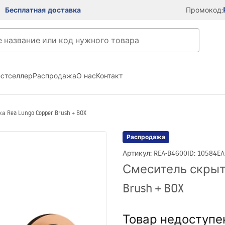
Бесплатная доставка
Промокод:
естселлер
Распродажа
О нас
Контакт
Rea Lungo Copper Brush + BOX
Распродажа
Артикул
:
REA-B4600
ID
:
10584
EA
Смеситель скрыто
Brush + BOX
Товар недоступе