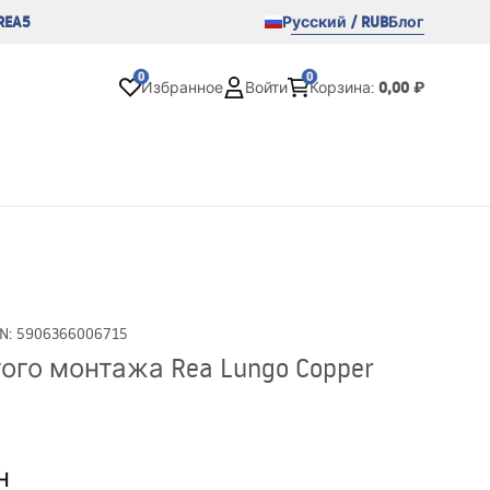
REA5
Русский / RUB
Блог
0
0
0,00 ₽
Избранное
Войти
Корзина
:
N
:
5906366006715
го монтажа Rea Lungo Copper
н