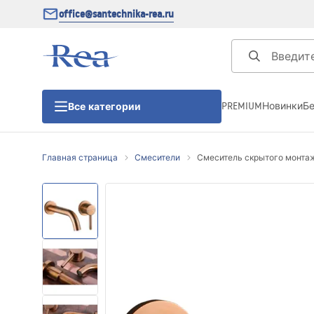
office@santechnika-rea.ru
PREMIUM
Новинки
Б
Все категории
Главная страница
Смесители
Смеситель скрытого монтажа 
Душевые кабины
Душевые двери
Душевые поддоны
Линейные трапы для душа