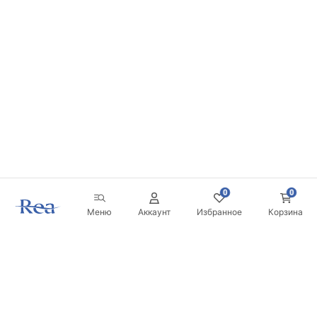
0
0
Меню
Аккаунт
Избранное
Корзина
Новостная рассылка
Будьте в курсе новинок и акций!