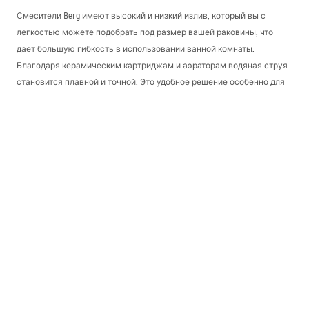
Смесители Berg имеют высокий и низкий излив, который вы с
легкостью можете подобрать под размер вашей раковины, что
дает большую гибкость в использовании ванной комнаты.
Благодаря керамическим картриджам и аэраторам водяная струя
становится плавной и точной. Это удобное решение особенно для
тех, кто уделяет больше внимания снижению расхода воды, при
этом не отказываясь от мощного напора.
Смесители Berg — долгий гарантийный
срок и простая установка
Выбирая раковинные смесители из коллекции Rea Berg, вы
получаете качественно выполненный продукт и 5-летнюю
гарантию, что свидетельствует о высоком качестве всех
элементов, использованных при производстве. Накладной монтаж
и входящий в комплект шланг длиной 50 см облегчают установку,
делая процесс приятным даже для менее опытных пользователей.
Современный смеситель Berg — это не просто необходимый
элемент оборудования ванной, но и выбор в пользу