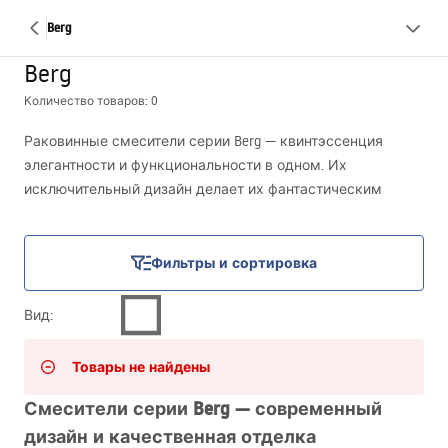
Berg
Berg
Количество товаров: 0
Раковинные смесители серии Berg — квинтэссенция
элегантности и функциональности в одном. Их
исключительный дизайн делает их фантастическим
дополнением любой ванной комнаты. Доступные в
черном, золотом и хромированном исполнениях,
отдельные модели вносят особый акцент в пространство,
Фильтры и сортировка
независимо от предпочитаемого стиля оформления.
Изготовленные из прочной латуни, они обеспечивают
Вид
:
долговечность и устойчивость к воздействию чистящих
средств и царапин, сохраняя неизменный блеск в
Товары не найдены
течение длительного времени.
Смесители серии Berg — современный
дизайн и качественная отделка