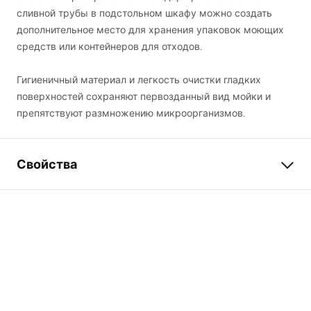
сливной трубы в подстольном шкафу можно создать
дополнительное место для хранения упаковок моющих
средств или контейнеров для отходов.
Гигиеничный материал и легкость очистки гладких
поверхностей сохраняют первозданный вид мойки и
препятствуют размножению микроорганизмов.
Свойства
Длина мойки
580
мм
Ширина мойки (мм)
450
мм
Глубина чаши мойки
185
мм
(мм)
Отверстие на
Да
смеситель