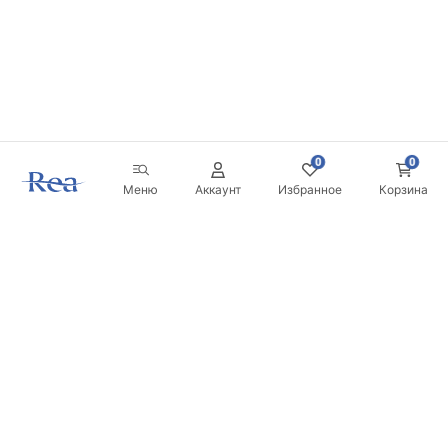
0
0
Меню
Аккаунт
Избранное
Корзина
Новостная рассылка
Будьте в курсе новинок и акций!
Подписаться