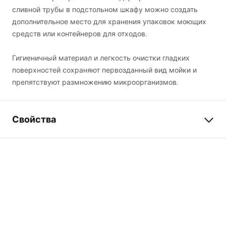
сливной трубы в подстольном шкафу можно создать
дополнительное место для хранения упаковок моющих
средств или контейнеров для отходов.
Гигиеничный материал и легкость очистки гладких
поверхностей сохраняют первозданный вид мойки и
препятствуют размножению микроорганизмов.
Свойства
Длина мойки
600
мм
Ширина мойки (мм)
480
мм
Глубина чаши мойки
185
мм
(мм)
Отверстие на
Да
смеситель