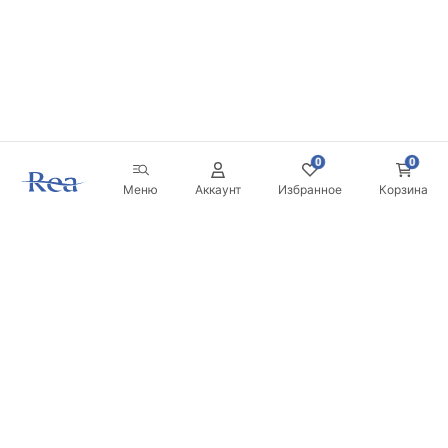
0
0
Меню
Аккаунт
Избранное
Корзина
Новостная рассылка
Будьте в курсе новинок и акций!
Подписаться