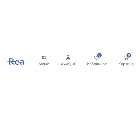
0
0
Меню
Аккаунт
Избранное
Корзина
Новостная рассылка
Будьте в курсе новинок и акций!
Подписаться