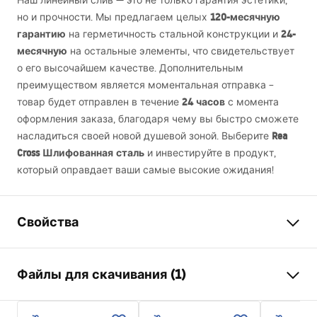
Наш линейный слив — это не только гарантия эстетики,
120-месячную
но и прочности. Мы предлагаем целых
гарантию
24-
на герметичность стальной конструкции и
месячную
на остальные элементы, что свидетельствует
о его высочайшем качестве. Дополнительным
преимуществом является моментальная отправка –
24 часов
товар будет отправлен в течение
с момента
оформления заказа, благодаря чему вы быстро сможете
Rea
насладиться своей новой душевой зоной. Выберите
Cross Шлифованная сталь
и инвестируйте в продукт,
который оправдает ваши самые высокие ожидания!
Свойства
Тип слива
Квадратный
Файлы для скачивания (1)
Тип сифона
прямой
Длина слива (см)
12x12