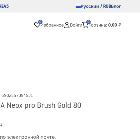
REA5
Русский / RUB
Блог
0
0
0,00 ₽
Избранное
Войти
Корзина
:
:
5902557394531
 Neox pro Brush Gold 80
н
по электронной почте.