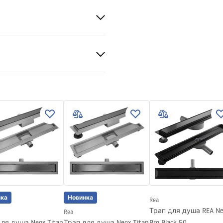
ся на 360°
я сталь AISI 304
лото
няя для вставки плитки
в стальная конструкция, 24
угие компоненты
нка
Новинка
Rea
Трап для душа REA Ne
Rea
ля душа Neox Titan
Трап для душа Neox Titan
Pro Black 50