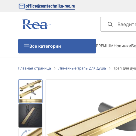
office@santechnika-rea.ru
PREMIUM
Новинки
Б
Все категории
Главная страница
Линейные трапы для душа
Трап для душ
Душевые кабины
Душевые двери
Душевые поддоны
Линейные трапы для душа