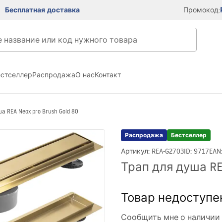
Бесплатная доставка
Промокод:
естселлер
Распродажа
О нас
Контакт
а REA Neox pro Brush Gold 80
Распродажа
Бестселлер
Артикул
:
REA-G2703
ID
:
9717
EAN
Трап для душа REA
Товар недоступе
Сообщить мне о наличии 