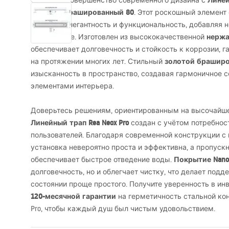
Линей
Откройте совершенство современного дизайна с
Золотой брашированный 80
. Этот роскошный элемент
сочетает элегантность и функциональность, добавляя 
нерж
оформление. Изготовлен из высококачественной
обеспечивает долговечность и стойкость к коррозии, г
золотой браширо
на протяжении многих лет. Стильный
изысканность в пространство, создавая гармоничное с
элементами интерьера.
Доверьтесь решениям, ориентированным на высочайше
Линейный трап Rea Neox Pro
создан с учётом потребнос
пользователей. Благодаря современной конструкции с
установка невероятно проста и эффективна, а пропускн
Покрытие Nano 
обеспечивает быстрое отведение воды.
долговечность, но и облегчает чистку, что делает под
состоянии проще простого. Получите уверенность в ин
120-месячной гарантии
на герметичность стальной кон
Pro, чтобы каждый душ был чистым удовольствием.