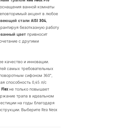
ным трапом Rea Neox Pro
 оснащения ванной комнаты
неповторимый акцент в любое
авеющей стали
AISI
304
,
арантируя безотказную работу
ванный цвет
привносит
очетание с другими
е качество и инновации.
тей самых требовательных
 поворотным сифоном 360°,
ая способность 0,45 л/с
Flex
не только повышает
держание трапа в идеальном
вестиции на годы благодаря
струкции. Выберите Rea Neox