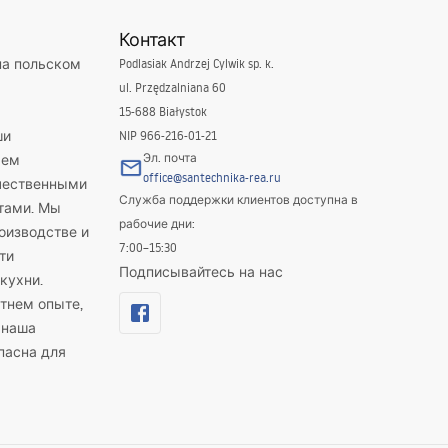
Контакт
на польском
Podlasiak Andrzej Cylwik sp. k.
ul. Przędzalniana 60
15-688 Białystok
ши
NIP 966-216-01-21
Эл. почта
яем
office@santechnika-rea.ru
ачественными
Служба поддержки клиентов доступна в
тами. Мы
рабочие дни:
оизводстве и
7:00–15:30
ти
Подписывайтесь на нас
кухни.
тнем опыте,
 наша
пасна для