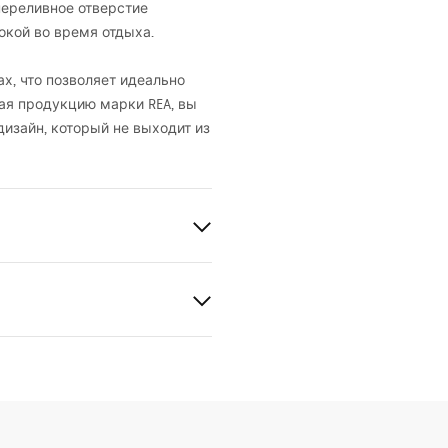
переливное отверстие
окой во время отдыха.
х, что позволяет идеально
ирая продукцию марки
REA
, вы
дизайн, который не выходит из
рмация по
пасности
KI_BEZPIECZENSTWA_WAN