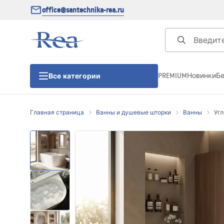
office@santechnika-rea.ru
PREMIUM
Новинки
Б
Все категории
Главная страница
Ванны и душевые шторки
Ванны
Угл
Душевые кабины
Душевые двери
Душевые поддоны
Линейные трапы для душа