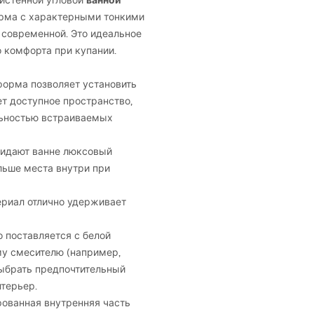
ванной
ристенной угловой
форма с характерными тонкими
 современной. Это идеальное
 комфорта при купании.
орма позволяет установить
ет доступное пространство,
льностью встраиваемых
ридают ванне люксовый
льше места внутри при
ериал отлично удерживает
о поставляется с белой
му смесителю (например,
выбрать предпочтительный
терьер.
ованная внутренняя часть