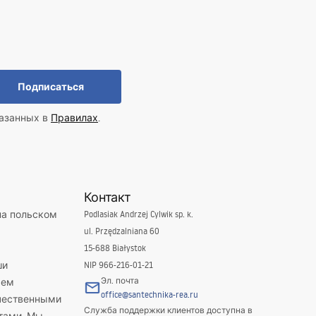
Подписаться
казанных в
Правилах
.
Контакт
на польском
Podlasiak Andrzej Cylwik sp. k.
ul. Przędzalniana 60
15-688 Białystok
ши
NIP 966-216-01-21
Эл. почта
яем
office@santechnika-rea.ru
ачественными
Служба поддержки клиентов доступна в