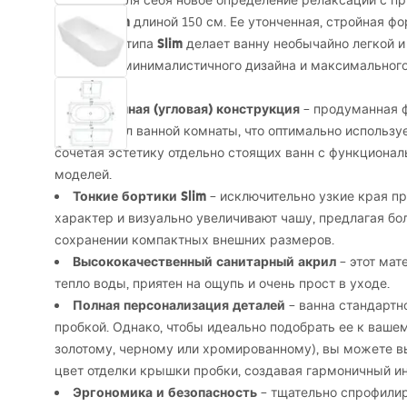
Откройте для себя новое определение релаксации с п
Bellanto Slim
длиной 150 см. Ее утонченная, стройная 
Slim
бортиками типа
делает ванну необычайно легкой и
сочетание минималистичного дизайна и максимального
Пристенная (угловая) конструкция
– продуманная ф
ванну в угол ванной комнаты, что оптимально использу
сочетая эстетику отдельно стоящих ванн с функциона
моделей.
Тонкие бортики Slim
– исключительно узкие края п
характер и визуально увеличивают чашу, предлагая бо
сохранении компактных внешних размеров.
Высококачественный санитарный акрил
– этот мат
тепло воды, приятен на ощупь и очень прост в уходе.
Полная персонализация деталей
– ванна стандартн
пробкой. Однако, чтобы идеально подобрать ее к ваше
золотому, черному или хромированному), вы можете 
цвет отделки крышки пробки, создавая гармоничный ин
Эргономика и безопасность
– тщательно спрофилир