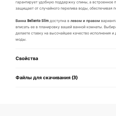
гарантирует удобную поддержку спины, а встроенное 
защищает от случайного перелива воды, обеспечивая п
Ванна Bellanto Slim
левом и правом
доступна в
варианта
вписать ее в планировку вашей ванной комнаты. Выб
делаете ставку на высочайшее качество исполнения и 
моды.
Свойства
Тип ванны
угловая
Файлы для скачивания (3)
Цвет
Белый
Материал
Акрил
Инфо
Длина
1500
мм
Manual
безо
Ширина
740
мм
Instrukcja_wanien_naro__nych.pdf
WARUN
Высота
570
мм
NY.pdf