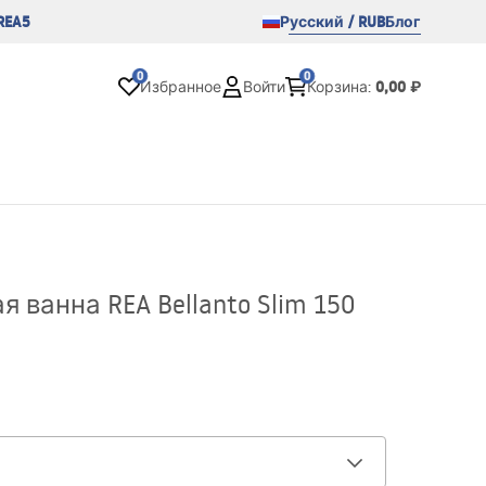
REA5
Русский / RUB
Блог
0
0
0,00 ₽
Избранное
Войти
Корзина
:
 ванна REA Bellanto Slim 150