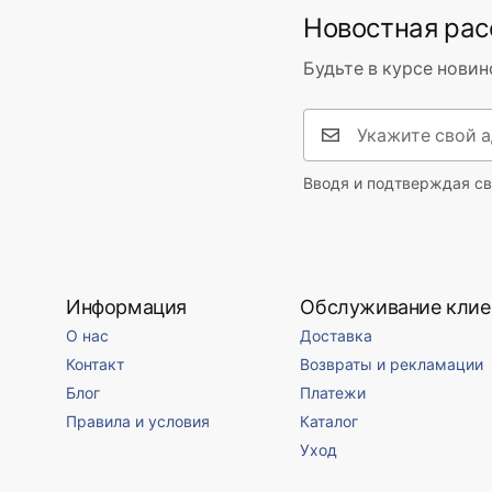
Новостная ра
Сторона установки
Левая
Пробка и сифон в комплекте
Да
Условия гарантии
Будьте в курсе новин
Warranty_Terms_and_Conditions_
Гарантия
24 месяца
Bathtubs.pdf
Вводя и подтверждая св
Информация
Обслуживание клие
О нас
Доставка
Контакт
Возвраты и рекламации
Блог
Платежи
Правила и условия
Каталог
Уход