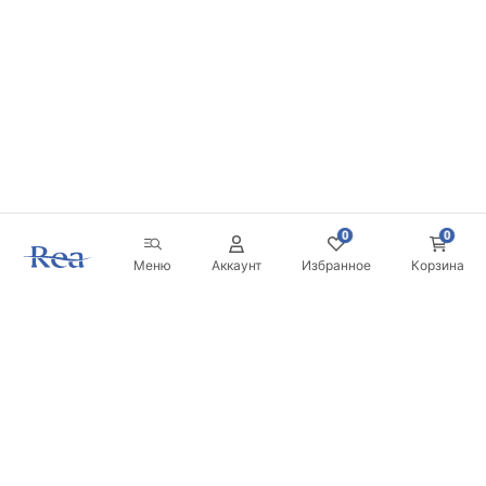
0
0
Меню
Аккаунт
Избранное
Корзина
Новостная рассылка
Будьте в курсе новинок и акций!