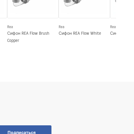
Rea
Rea
Rea
Сифон REA Flow Brush
Сифон REA Flow White
Сифон REA F
Copper
Подписаться