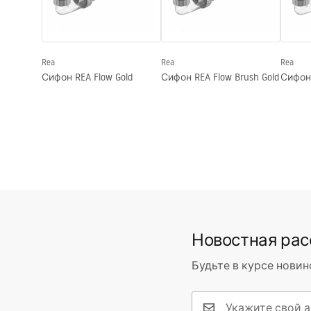
Форма
Круглый
Отверстие на смеситель
Нет
Rea
Rea
Rea
Переливное отверстие
Нет
Сифон REA Flow Gold
Сифон REA Flow Brush Gold
Сифон 
Новостная ра
Будьте в курсе новин