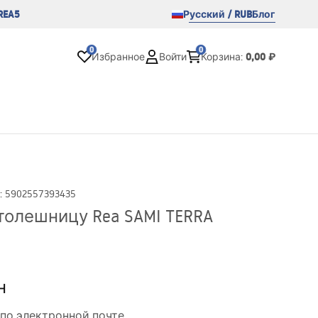
REA5
Русский / RUB
Блог
0
0
0,00 ₽
Избранное
Войти
Корзина
:
:
5902557393435
толешницу Rea SAMI TERRA
н
по электронной почте.