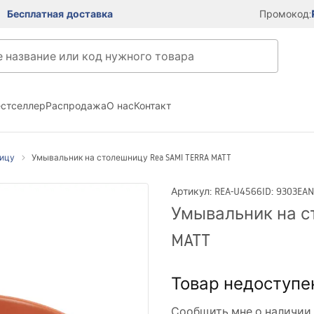
Бесплатная доставка
Промокод:
естселлер
Распродажа
О нас
Контакт
ницу
Умывальник на столешницу Rea SAMI TERRA MATT
Артикул
:
REA-U4566
ID
:
9303
EAN
Умывальник на с
MATT
Товар недоступе
Сообщить мне о наличии 