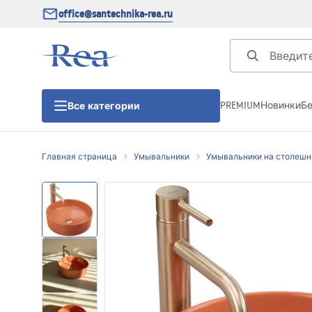
office@santechnika-rea.ru
PREMIUM
Новинки
Б
Все категории
Главная страница
Умывальники
Умывальники на столеш
Душевые кабины
Душевые двери
Душевые поддоны
Линейные трапы для душа