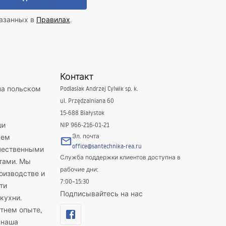
казанных в
Правилах
.
Контакт
на польском
Podlasiak Andrzej Cylwik sp. k.
ul. Przędzalniana 60
15-688 Białystok
ши
NIP 966-216-01-21
Эл. почта
яем
office@santechnika-rea.ru
ачественными
Служба поддержки клиентов доступна в
тами. Мы
рабочие дни:
оизводстве и
7:00–15:30
ти
Подписывайтесь на нас
кухни.
тнем опыте,
 наша