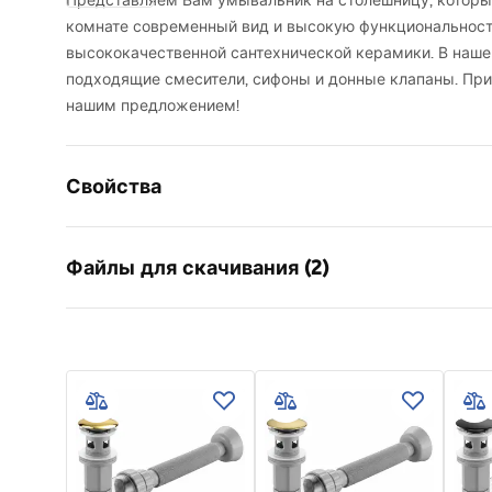
Представляем Вам умывальник на столешницу, которы
комнате современный вид и высокую функциональность
высококачественной сантехнической керамики. В наш
подходящие смесители, сифоны и донные клапаны. Пр
нашим предложением!
Свойства
Способ монтажа
Накладно
Файлы для скачивания (2)
Материал
Санитарн
Цвет
Оранжев
Усло
Отделка
Матовый
Инструкция по сборке
Warra
Basin.pdf
Длина
370
мм
Basins
Ширина
370
мм
Высота
135
мм
Глубина
110
мм