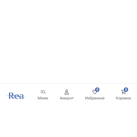
0
0
Меню
Аккаунт
Избранное
Корзина
Новостная рассылка
Будьте в курсе новинок и акций!