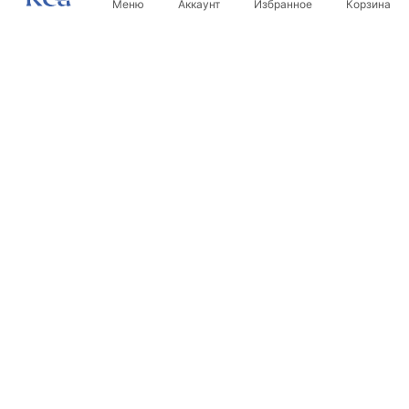
Меню
Аккаунт
Избранное
Корзина
Новостная рассылка
Будьте в курсе новинок и акций!
Подписаться
Вводя и подтверждая свои данные, вы соглашаетесь
получать рассылку на условиях, указанных в
Правилах
.