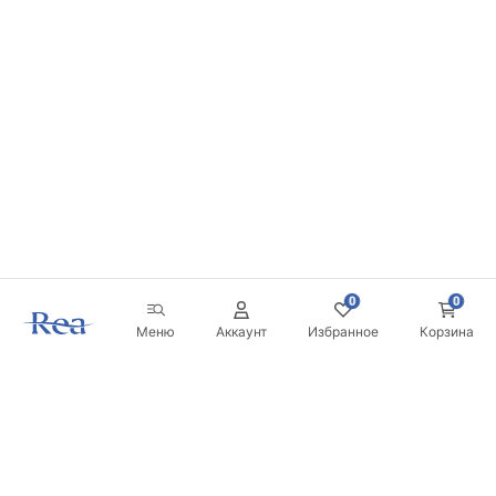
0
0
Меню
Аккаунт
Избранное
Корзина
Новостная рассылка
Будьте в курсе новинок и акций!