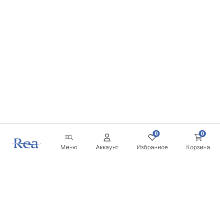
0
0
Меню
Аккаунт
Избранное
Корзина
Новостная рассылка
Будьте в курсе новинок и акций!