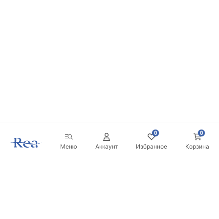
0
0
Меню
Аккаунт
Избранное
Корзина
Новостная рассылка
Будьте в курсе новинок и акций!