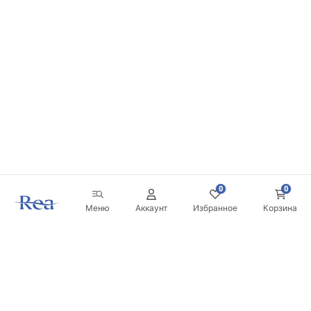
0
0
Меню
Аккаунт
Избранное
Корзина
Новостная рассылка
Будьте в курсе новинок и акций!