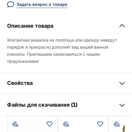
Задать вопрос о товаре
Описание товара
Элегантная вешалка на полотеца или одежду наведут
порядок и прекрасно дополнят вид вашей ванной
комнаты. Приглашаем ознакомиться с нашим
предложением!
Свойства
Цвет
Хром
Файлы для скачивания (1)
Материал
Металл
Способ монтажа
Прикручиваемый
Условия гарантии
Ширина
630
мм
Warranty_Terms_and_Conditions_Accessories_-_24.pdf