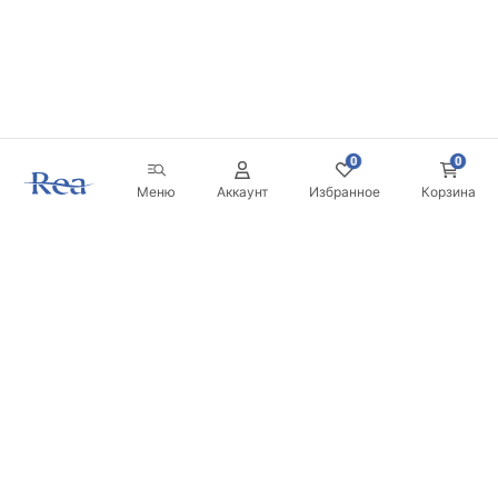
0
0
Меню
Аккаунт
Избранное
Корзина
Новостная рассылка
Будьте в курсе новинок и акций!
Подписаться