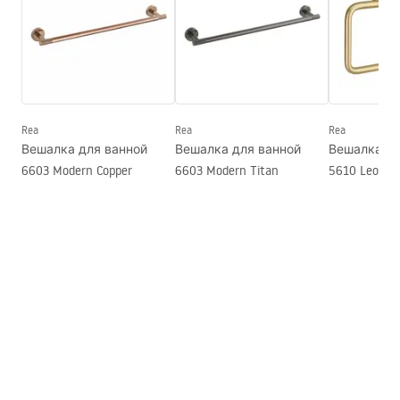
Высота
50
мм
Глубина
70
мм
Серия
Leo
Гарантия
24 месяца
Rea
Rea
Rea
Вешалка для ванной
Вешалка для ванной
Вешалка дл
6603 Modern Copper
6603 Modern Titan
5610 Leo Bru