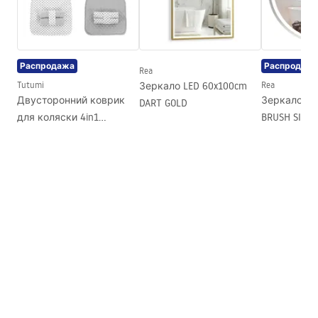
Ширина
630
мм
Высота
42
мм
Глубина
60
мм
Распродажа
Распродаж
Rea
Серия
Hill
Tutumi
Зеркало LED 60x100cm
Rea
Гарантия
24 месяца
Двусторонний коврик
Зеркало LE
DART GOLD
для коляски 4in1
BRUSH SILVE
White/Grey Dots