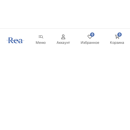
0
0
Меню
Аккаунт
Избранное
Корзина
Новостная рассылка
Будьте в курсе новинок и акций!
Подписаться
Вводя и подтверждая свои данные, вы соглашаетесь