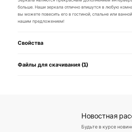
Зеркала являются прекрасным дополнением интерьера,
больше. Наши зеркала отлично впишутся в любую комнат
вы можете повесить его в гостиной, спальне или ванно
нашим предложением!
Свойства
Высота
600
мм
Файлы для скачивания (1)
Ширина
600
мм
Глубина
20
мм
manual mirror led
LED-подсветка
Да
manual mirror led.pdf
Рама
Нет
Форма
Квадратн
Новостная ра
Антизапотевание
Нет
Сила
12
W
Будьте в курсе новин