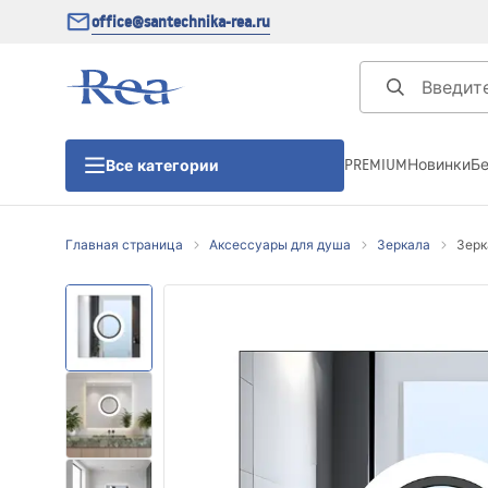
office@santechnika-rea.ru
PREMIUM
Новинки
Б
Все категории
Главная страница
Аксессуары для душа
Зеркала
Зерк
Душевые кабины
Душевые двери
Душевые поддоны
Линейные трапы для душа