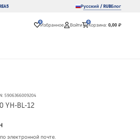
REA5
Русский / RUB
Блог
0
0
0,00 ₽
Избранное
Войти
Корзина
:
N
:
5906366009204
0 YH-BL-12
н
по электронной почте.