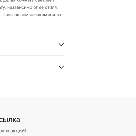
 делая комнату светлее и
у, независимо от ее стиля,
й. Приглашаем ознакомиться с
ое
ссылка
ок и акций!