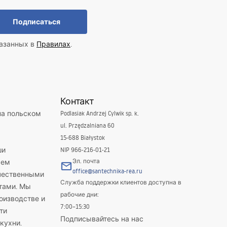
Подписаться
казанных в
Правилах
.
Контакт
на польском
Podlasiak Andrzej Cylwik sp. k.
ul. Przędzalniana 60
15-688 Białystok
ши
NIP 966-216-01-21
Эл. почта
яем
office@santechnika-rea.ru
ачественными
Служба поддержки клиентов доступна в
тами. Мы
рабочие дни:
оизводстве и
7:00–15:30
ти
Подписывайтесь на нас
кухни.