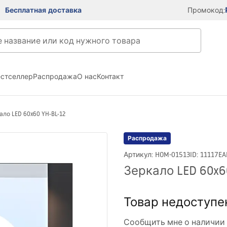
Бесплатная доставка
Промокод:
естселлер
Распродажа
О нас
Контакт
ало LED 60x60 YH-BL-12
Распродажа
Артикул
:
HOM-01513
ID
:
11117
EA
Зеркало LED 60x6
Товар недоступе
Сообщить мне о наличии 