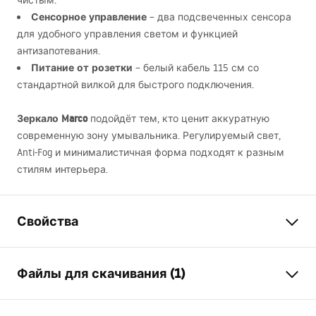
чистым.
Сенсорное управление
– два подсвеченных сенсора
для удобного управления светом и функцией
антизапотевания.
Питание от розетки
– белый кабель 115 см со
стандартной вилкой для быстрого подключения.
Зеркало Marco
подойдёт тем, кто ценит аккуратную
современную зону умывальника. Регулируемый свет,
Anti-Fog и минималистичная форма подходят к разным
стилям интерьера.
Свойства
Высота
685
мм
Файлы для скачивания (1)
Ширина
490
мм
Глубина
25
мм