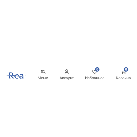
0
0
Меню
Аккаунт
Избранное
Корзина
Новостная рассылка
Будьте в курсе новинок и акций!