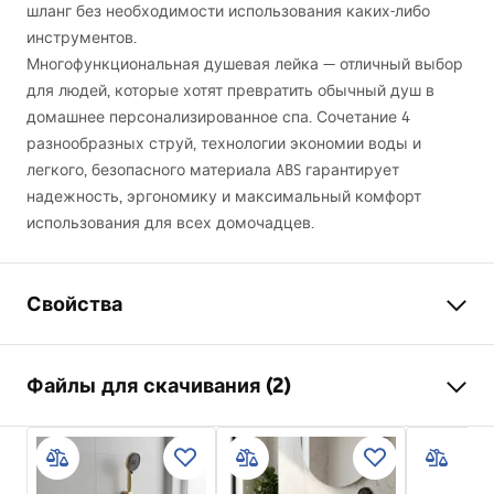
шланг без необходимости использования каких-либо
инструментов.
Многофункциональная душевая лейка — отличный выбор
для людей, которые хотят превратить обычный душ в
домашнее персонализированное спа. Сочетание 4
разнообразных струй, технологии экономии воды и
легкого, безопасного материала
ABS
гарантирует
надежность, эргономику и максимальный комфорт
использования для всех домочадцев.
Свойства
Цвет
матовое золото
Файлы для скачивания (2)
Материал
Пластик, ABS
Способ монтажа
Прикручиваемый
Pielęgnacja
Ширина
125
мм
Pielęgnacja.pdf