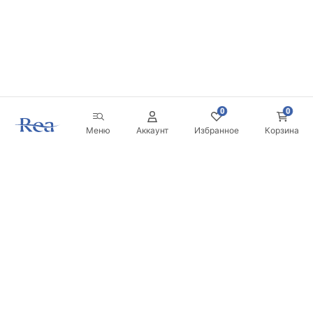
0
0
Меню
Аккаунт
Избранное
Корзина
Новостная рассылка
Будьте в курсе новинок и акций!
Подписаться