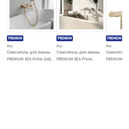
Высота
255
мм
Гарантия
24 месяца
Условия гарантии
Warranty_Terms_and_Conditions_Accessories_-_24.pdf
PREMIUM
PREMIUM
PREMIUM
Rea
Rea
Rea
Смеситель для ванны
Смеситель для ванны
Смеситель 
PREMIUM REA Prime Gold
PREMIUM REA Prime
PREMIUM REA
Brush
Chrome
Gold