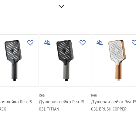
ABS
ваемый
вия гарантии
nty_Terms_and_Conditions_
ories_-_24.pdf
Rea
Rea
я лейка Rea JS-
Душевая лейка Rea JS-
Душевая лейка Rea JS
ACK
031 TITIAN
031 BRUSH COPPER