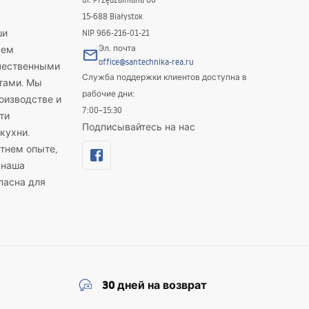
15-688 Białystok
ши
NIP 966-216-01-21
Эл. почта
яем
office@santechnika-rea.ru
ачественными
Служба поддержки клиентов доступна в
тами. Мы
рабочие дни:
оизводстве и
7:00–15:30
ти
Подписывайтесь на нас
кухни.
тнем опыте,
 наша
пасна для
30 дней на возврат