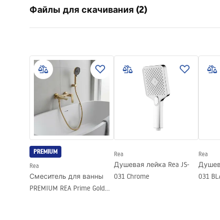
Файлы для скачивания (2)
Материал
Пластик, 
Способ монтажа
Прикручи
Усло
Ширина
110
мм
Pielęgnacja
Warra
Pielęgnacja.pdf
Высота
245
мм
Access
Гарантия
24 месяца
PREMIUM
Rea
Rea
Душевая лейка Rea JS-
Душева
Rea
Смеситель для ванны
031 Chrome
031 BL
PREMIUM REA Prime Gold
Brush