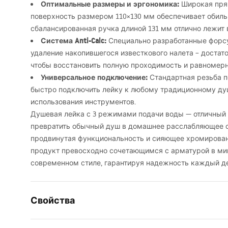
Оптимальные размеры и эргономика:
Широкая пря
поверхность размером 110×130 мм обеспечивает обиль
сбалансированная ручка длиной 131 мм отлично лежит 
Система Anti-Calc:
Специально разработанные форсу
удаление накопившегося известкового налета – достато
чтобы восстановить полную проходимость и равномер
Универсальное подключение:
Стандартная резьба п
быстро подключить лейку к любому традиционному ду
использования инструментов.
Душевая лейка с 3 режимами подачи воды — отличный в
превратить обычный душ в домашнее расслабляющее с
продвинутая функциональность и сияющее хромирован
продукт превосходно сочетающимся с арматурой в м
современном стиле, гарантируя надежность каждый де
Свойства
Цвет
Хром