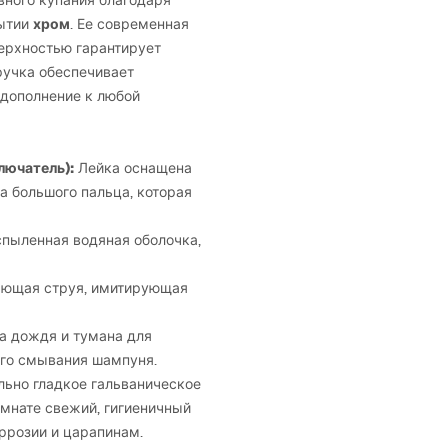
вного купания благодаря
хром
рытии
. Ее современная
ерхностью гарантирует
ручка обеспечивает
 дополнение к любой
лючатель):
Лейка оснащена
а большого пальца, которая
спыленная водяная оболочка,
яющая струя, имитирующая
а дождя и тумана для
го смывания шампуня.
льно гладкое гальваническое
омнате свежий, гигиеничный
ррозии и царапинам.