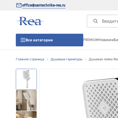
office@santechnika-rea.ru
PREMIUM
Новинки
Б
Все категории
Главная страница
Душевые гарнитуры
Душевая лейка Rea
Душевые кабины
Душевые двери
Душевые поддоны
Линейные трапы для душа