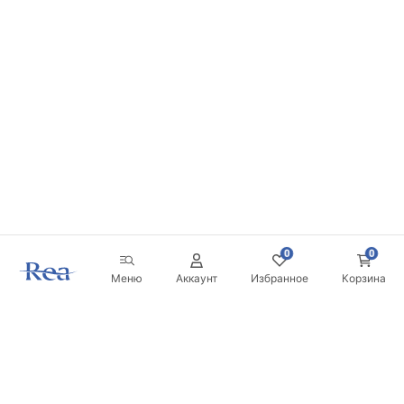
0
0
Меню
Аккаунт
Избранное
Корзина
Новостная рассылка
Будьте в курсе новинок и акций!