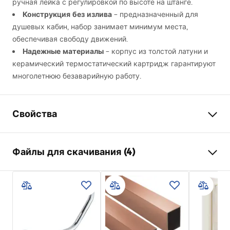
ручная лейка с регулировкой по высоте на штанге.
Конструкция без излива
– предназначенный для
душевых кабин, набор занимает минимум места,
обеспечивая свободу движений.
Надежные материалы
– корпус из толстой латуни и
керамический термостатический картридж гарантируют
многолетнюю безаварийную работу.
Свойства
Цвет
черный
Файлы для скачивания (4)
Материал
Латунь , ABS
Тип смесителя
Термостатическая
Информация по безопасности
Способ монтажа
наружного монтажа
Safety_Information_Shower_set.pdf
Регулировка высоты
Да
Мин. высота
845
мм