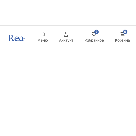
0
0
Меню
Аккаунт
Избранное
Корзина
Новостная рассылка
Будьте в курсе новинок и акций!
Подписаться
Вводя и подтверждая свои данные, вы соглашаетесь