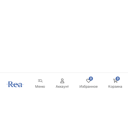
0
0
Меню
Аккаунт
Избранное
Корзина
Новостная рассылка
Будьте в курсе новинок и акций!