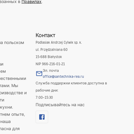
казанных в
Правилах
.
Контакт
на польском
Podlasiak Andrzej Cylwik sp. k.
ul. Przędzalniana 60
15-688 Białystok
ши
NIP 966-216-01-21
Эл. почта
яем
office@santechnika-rea.ru
ачественными
Служба поддержки клиентов доступна в
тами. Мы
рабочие дни:
оизводстве и
7:00–15:30
ти
Подписывайтесь на нас
кухни.
тнем опыте,
 наша
пасна для