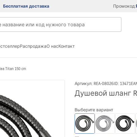
Бесплатная доставка
Промокод:
естселлер
Распродажа
О нас
Контакт
a Titan 150 cm
Артикул
:
REA-08026
ID
:
13471
EA
Душевой шланг Re
Выберите вариант