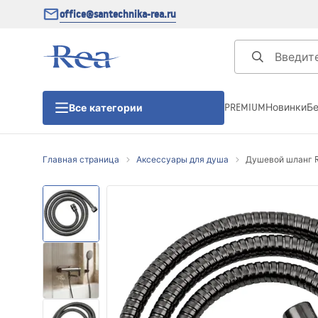
office@santechnika-rea.ru
PREMIUM
Новинки
Б
Все категории
Главная страница
Аксессуары для душа
Душевой шланг Re
Душевые кабины
Душевые двери
Душевые поддоны
Линейные трапы для душа