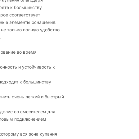
е купания благодаря
рете к большинству
рое соответствует
чные элементы оснащения.
 не только полную удобство
.
рование во время
очность и устойчивость к
 подходит к большинству
лнить очень легкий и быстрый
зделие со смесителем для
гловым подключением
которому вся зона купания