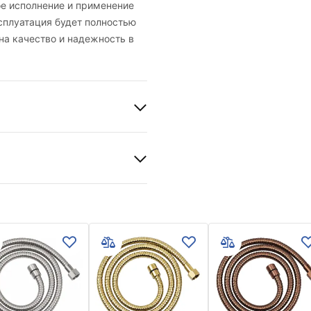
ое исполнение и применение
сплуатация будет полностью
на качество и надежность в
щая сталь, АБС
вия гарантии
nty_Terms_and_Conditions_
ories_-_24.pdf