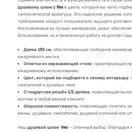
Оцените элегантность и функциональность в своей зон
душевому шлангу Rea
в цвете, который вы легко подбе
сантехнической арматуры. Это надежное решение, кото
требованиям каждого пользователя, ищущего долгове
Изготовленный из лучших материалов, шланг обеспечит
использования, но и безотказную работу на долгие годы
Длина 150 см
, обеспечивающая свободное маневри
ежедневного мытья
Оплетка из нержавеющей стали
, гарантирующая пр
ежедневному использованию
Цвет, который вы подберете к своему интерьеру
,
смесителей и душевых леек
Стандартная резьба 1/2 дюйма
, позволяющая выпо
монтаж в любой ванной комнате
Широкая совместимость
, позволяющая сочетать и
ванны, душевым смесителем, душевой колонной или у
душевой шланг Rea
Наш
— отличный выбор, благодаря 