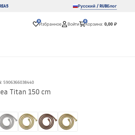
REA5
Русский / RUB
Блог
0
0
0,00 ₽
Избранное
Войти
Корзина
:
N
:
5906366038440
a Titan 150 cm