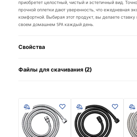
приобретет целостный, чистый и эстетичный вид. Точн
прочной оплетки дают уверенность, что ежедневная эк
комфортной. Выбирая этот продукт, вы делаете ставку 
своем домашнем
SPA
каждый день.
Свойства
Длина (mm)
1500
мм
Файлы для скачивания (2)
Гарантия
24 месяца
Материал
нержавею
Информация по
Вес
1
кг
Усло
безопасности
Warra
Код производителя
JS-016GG
WARUNKI_BEZPIECZENSTWA_AKCE
Access
Цвет
Титан
SORIA_LAZIENKOWE.pdf